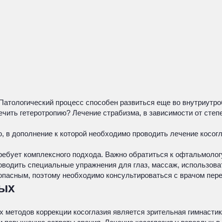
Патологический процесс способен развиться еще во внутриутро
ылечить гетеротропию? Лечение страбизма, в зависимости от ст
, в дополнение к которой необходимо проводить лечение косог
ребует комплексного подхода. Важно обратиться к офтальмологу
водить специальные упражнения для глаз, массаж, использова
 опасным, поэтому необходимо консультироваться с врачом пер
лых
 методов коррекции косоглазия является зрительная гимнастик