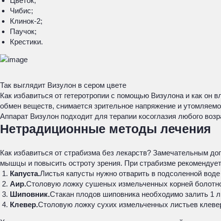
Цветок;
Чибис;
Клинок-2;
Паучок;
Крестики.
Так выглядит Визулон в сером цвете
Как избавиться от гетеротропии с помощью Визулона и как он 
обмен веществ, снимается зрительное напряжение и утомляемо
Аппарат Визулон подходит для терапии косоглазия любого возр
Нетрадиционные методы лечения
Как избавиться от страбизма без лекарств? Замечательным до
мышцы и повысить остроту зрения. При страбизме рекомендуе
Капуста.
Листья капусты нужно отварить в подсоленной воде
Аир.
Столовую ложку сушеных измельченных корней болотного
Шиповник.
Стакан плодов шиповника необходимо залить 1 л в
Клевер.
Столовую ложку сухих измельченных листьев клевера