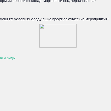
орький черный шоколад, морковный сок, черничный чай.
домашних условиях следующие профилактические мероприятия:
ия и виды