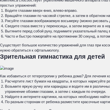
комплекса способствует укреплению мышечного аппарата глаз
простых упражнений:
Водите глазами вверх-вниз, влево-вправо.
Вращайте глазами по часовой стрелке, а затем в обратном н
Рисуйте глазами воображаемую восьмерку (можно рисовать д
Сведите глаза вместе у переносицы, а затем верните их в н
Вытяните перед собой руку, поднимите указательный палец вв
Часто и быстро поморгайте на протяжении 30 секунд, а пото
Существует большое количество упражнений для глаз при косо
нужно обратиться к офтальмологу.
Зрительная гимнастика для детей
Как избавиться от гетеротропии у ребенка дома? Для лечения
Расчертите лист бумаги на квадраты, в которых нарисуйте 
Возьмите яркую ручку или карандаш и водите им в различн
упражнение обоими глазами, а затем с каждым по очереди.
Найдите в интернете картинки, на которых необходимо найти
По разным сторонам от ребенка разместите красочные картин