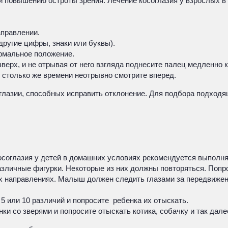
 и повышению остроты зрения. Лечение косоглазия у взрослых
аправлении.
ругие цифры, знаки или буквы).
ормальное положение.
ерх, и не отрывая от него взгляда поднесите палец медленно к
м столько же времени неотрывно смотрите вперед.
глазии, способных исправить отклонение. Для подбора подходя
 косоглазия у детей в домашних условиях рекомендуется выпол
различные фигурки. Некоторые из них должны повторяться. Поп
ых направлениях. Малыш должен следить глазами за передвижен
 5 или 10 различий и попросите ребенка их отыскать.
ки со зверями и попросите отыскать котика, собачку и так дале