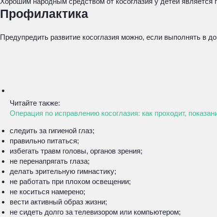
Хорошим народным средством от косоглазия у детей является г
Профилактика
Предупредить развитие косоглазия можно, если выполнять в 
Читайте также:
Операция по исправлению косоглазия: как проходит, показан
следить за гигиеной глаз;
правильно питаться;
избегать травм головы, органов зрения;
не перенапрягать глаза;
делать зрительную гимнастику;
не работать при плохом освещении;
не коситься намерено;
вести активный образ жизни;
не сидеть долго за телевизором или компьютером;