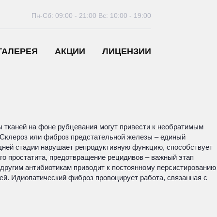
Пн-Сб: 09:00 - 21:00
Вс: 10:00 - 19:00
ГАЛЕРЕЯ
АКЦИИ
ЛИЦЕНЗИИ
 тканей на фоне рубцевания могут привести к необратимым
 Склероз или фиброз предстательной железы – единый
здней стадии нарушает репродуктивную функцию, способствует
го простатита, предотвращение рецидивов – важный этап
 другим антибиотикам приводит к постоянному персистированию
й. Идиопатический фиброз провоцирует работа, связанная с