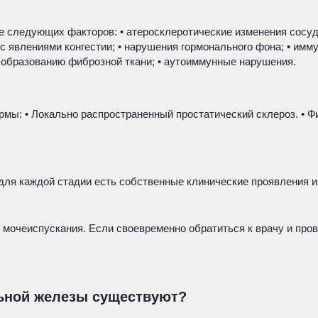
 следующих факторов: • атеросклеротические изменения сосудо
 с явлениями конгестии; • нарушения гормонального фона; • имм
 образованию фиброзной ткани; • аутоиммунные нарушения.
ы: • Локально распространенный простатический склероз. • Фи
для каждой стадии есть собственные клинические проявления и
очеиспускания. Если своевременно обратиться к врачу и прове
ьной железы существуют?