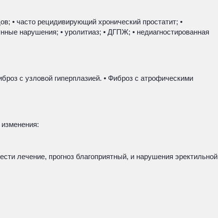
в; • часто рецидивирующий хронический простатит; •
унные нарушения; • уролитиаз; • ДГПЖ; • недиагностированная
броз с узловой гиперплазией. • Фиброз с атрофическими
 изменения:
сти лечение, прогноз благоприятный, и нарушения эректильной