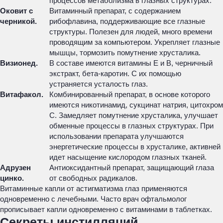
процессов метаболизма в глазных структурах.
Оковит с
Витаминный препарат, с содержанием
черникой.
рибофлавина, поддерживающие все глазные
структуры. Полезен для людей, много времени
проводящим за компьютером. Укрепляет глазные
мышцы, тормозить помутнение хрусталика.
Визионед.
В составе имеются витамины Е и В, черничный
экстракт, бета-каротин. С их помощью
устраняется усталость глаз.
Витафакол.
Комбинированный препарат, в основе которого
имеются никотинамид, сукцинат натрия, цитохром
С. Замедляет помутнение хрусталика, улучшает
обменные процессы в глазных структурах. При
использовании препарата улучшаются
энергетические процессы в хрусталике, активней
идет насыщение кислородом глазных тканей.
Адрузен
Антиоксидантный препарат, защищающий глаза
цинко.
от свободных радикалов.
Витаминные капли от астигматизма глаз применяются
одновременно с лечебными. Часто врач офтальмолог
прописывает капли одновременно с витаминами в таблетках.
Секреты инстилляций