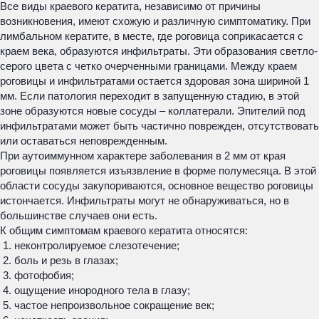
Все виды краевого кератита, независимо от причины
возникновения, имеют схожую и различную симптоматику. При
лимбальном кератите, в месте, где роговица соприкасается с
краем века, образуются инфильтраты. Эти образования светло-
серого цвета с четко очерченными границами. Между краем
роговицы и инфильтратами остается здоровая зона шириной 1
мм. Если патология переходит в запущенную стадию, в этой
зоне образуются новые сосуды – коллатерали. Эпителий под
инфильтратами может быть частично поврежден, отсутствовать
или оставаться неповрежденным.
При аутоиммунном характере заболевания в 2 мм от края
роговицы появляется изъязвление в форме полумесяца. В этой
области сосуды закупориваются, основное вещество роговицы
истончается. Инфильтраты могут не обнаруживаться, но в
большинстве случаев они есть.
К общим симптомам краевого кератита относятся:
неконтролируемое слезотечение;
боль и резь в глазах;
фотофобия;
ощущение инородного тела в глазу;
частое непроизвольное сокращение век;