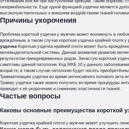
оттягивании или же при наступлении эрекции. Таким образом, с
гипермобильности. Еще одной функцией уздечки является допо
высокочувствительных к внешним воздействиям тканей головки
Причины укорочения
Проблема короткой уздечки у мужчин может возникнуть в любом
врождённым, в таком случае короткая уздечка крайней плоти у
уздечка
Короткая уздечка крайней плоти может быть врождённо
мочевыделительной системы. Данная аномалия развития являет
результатом преждевременных родов. Зачастую короткая уздечка
симптомы данной патологии. Код МКБ 10 у данного заболевания
возрасте, в таком случае патология будет носить приобретённы
Травматизацию уздечки во время интенсивного полового акта и
Травму уздечки также можно получить во время процедуры инт
приводит к её укорочению и снижению эластичности тканей.
Частые вопросы
Каковы основные преимущества короткой у
Короткая уздечка крайней плоти у мужчин может улучшить гиги