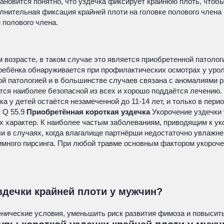
тановится понятно, что уздечка фиксирует крайнюю плоть, чтоб
лнительная фиксация крайней плоти на головке полового члена
 полового члена.
 возрасте, в таком случае это является приобретенной патоло
 ребёнка обнаруживается при профилактических осмотрах у урол
й патологией и в большинстве случаев связана с аномалиями р
ся наиболее безопасной из всех и хорошо поддаётся лечению. 
 у детей остаётся незамеченной до 11-14 лет, и только в пери
 Q 55.9
Приобретённая короткая уздечка
Укорочение уздечки
х характер. К наиболее частым заболеваниям, приводящим к уко
ли в случаях, когда влагалище партнёрши недостаточно увлажне
имного пирсинга. При любой травме основным фактором укороче
здечки крайней плоти у мужчин?
енические условия, уменьшить риск развития фимоза и повысить