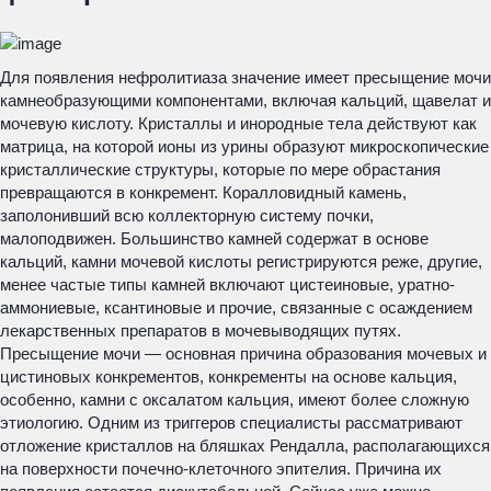
Для появления нефролитиаза значение имеет пресыщение мочи
камнеобразующими компонентами, включая кальций, щавелат и
мочевую кислоту. Кристаллы и инородные тела действуют как
матрица, на которой ионы из урины образуют микроскопические
кристаллические структуры, которые по мере обрастания
превращаются в конкремент. Коралловидный камень,
заполонивший всю коллекторную систему почки,
малоподвижен. Большинство камней содержат в основе
кальций, камни мочевой кислоты регистрируются реже, другие,
менее частые типы камней включают цистеиновые, уратно-
аммониевые, ксантиновые и прочие, связанные с осаждением
лекарственных препаратов в мочевыводящих путях.
Пресыщение мочи — основная причина образования мочевых и
цистиновых конкрементов, конкременты на основе кальция,
особенно, камни с оксалатом кальция, имеют более сложную
этиологию. Одним из триггеров специалисты рассматривают
отложение кристаллов на бляшках Рендалла, располагающихся
на поверхности почечно-клеточного эпителия. Причина их