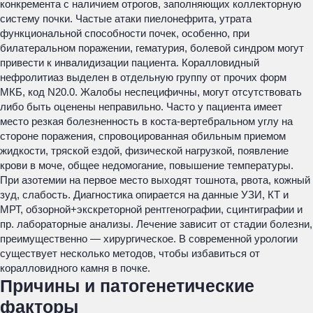
конкремента с наличием отрогов, заполняющих коллекторную
систему почки. Частые атаки пиелонефрита, утрата
функциональной способности почек, особенно, при
билатеральном поражении, гематурия, болевой синдром могут
привести к инвалидизации пациента. Коралловидный
нефролитиаз выделен в отдельную группу от прочих форм
МКБ, код N20.0. Жалобы неспецифичны, могут отсутствовать
либо быть оценены неправильно. Часто у пациента имеет
место резкая болезненность в коста-вертебральном углу на
стороне поражения, спровоцированная обильным приемом
жидкости, тряской ездой, физической нагрузкой, появление
крови в моче, общее недомогание, повышение температуры.
При азотемии на первое место выходят тошнота, рвота, кожный
зуд, слабость. Диагностика опирается на данные УЗИ, КТ и
МРТ, обзорной+экскреторной рентгенографии, сцинтиграфии и
пр. лабораторные анализы. Лечение зависит от стадии болезни,
преимущественно — хирургическое. В современной урологии
существует несколько методов, чтобы избавиться от
коралловидного камня в почке.
Причины и патогенетические
факторы