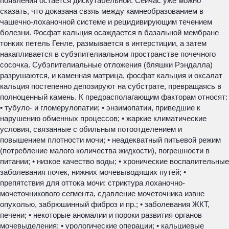
появления остается дискутабельной. Сейчас уже можно
сказать, что доказана свзяь между камнеобразованием в
чашечно-лоханочной системе и рецидивирующим течением
болезни. Фосфат кальция осаждается в базальной мембране
тонких петель Генле, размывается в интерстиции, а затем
накапливается в субэпителиальном пространстве почечного
сосочка. Субэпителиальные отложения (бляшки Рэндалла)
разрушаются, и каменная матрица, фосфат кальция и оксалат
кальция постепенно депозируют на субстрате, превращаясь в
полноценный камень. К предрасполагающим факторам относят:
• тубуло- и гломерулопатии; • энзимопатии, приведшие к
нарушению обменных процессов; • жаркие климатические
условия, связанные с обильным потоотделением и
повышением плотности мочи; • неадекватный питьевой режим
(потребление малого количества жидкости), погрешности в
питании; • низкое качество воды; • хронические воспалительные
заболевания почек, нижних мочевыводящих путей; •
препятствия для оттока мочи: стриктура лоханочно-
мочеточникового сегмента, сдавление мочеточника извне
опухолью, забрюшинный фиброз и пр.; • заболевания ЖКТ,
печени; • некоторые аномалии и пороки развития органов
мочевыделения; • урологические операции; • кальциевые