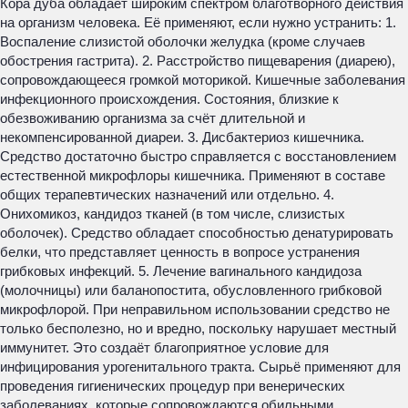
Кора дуба обладает широким спектром благотворного действия
на организм человека. Её применяют, если нужно устранить: 1.
Воспаление слизистой оболочки желудка (кроме случаев
обострения гастрита). 2. Расстройство пищеварения (диарею),
сопровождающееся громкой моторикой. Кишечные заболевания
инфекционного происхождения. Состояния, близкие к
обезвоживанию организма за счёт длительной и
некомпенсированной диареи. 3. Дисбактериоз кишечника.
Средство достаточно быстро справляется с восстановлением
естественной микрофлоры кишечника. Применяют в составе
общих терапевтических назначений или отдельно. 4.
Онихомикоз, кандидоз тканей (в том числе, слизистых
оболочек). Средство обладает способностью денатурировать
белки, что представляет ценность в вопросе устранения
грибковых инфекций. 5. Лечение вагинального кандидоза
(молочницы) или баланопостита, обусловленного грибковой
микрофлорой. При неправильном использовании средство не
только бесполезно, но и вредно, поскольку нарушает местный
иммунитет. Это создаёт благоприятное условие для
инфицирования урогенитального тракта. Сырьё применяют для
проведения гигиенических процедур при венерических
заболеваниях, которые сопровождаются обильными