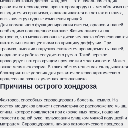
межпозвонковых дисках. Хондроз — это начальная стадия
развития остеохондроза, при котором продукты метаболизма не
выводятся из организма, а накапливаются в клетках и тканях,
вызывая структурные изменения хрящей.
Для нормального функционирования систем, органов и тканей
необходимо полноценное питание. Физиологически так
устроено, что межпозвоночные диски человека обеспечиваются
питательными веществами по принципу диффузии. При
травмах, высоких нагрузках снижается проницаемость тканей,
нарушается работа сосудистого русла. Такой перекос
провоцирует потерю хрящом прочности и эластичности. Может
также меняться форма. В таких обстоятельствах складываются
благоприятные условия для развития остеохондротического
процесса на разных участках позвоночника.
Причины острого хондроза
Факторов, способных спровоцировать болезнь, немало. На
состояние дисков влияет несимметричное расположение мышц
спины, которое появляется при скрюченных позах, ношении
тяжести в одной руке, пользовании слишком мягкой подушкой и
матрацем. Спровоцировать начало патологического процесса