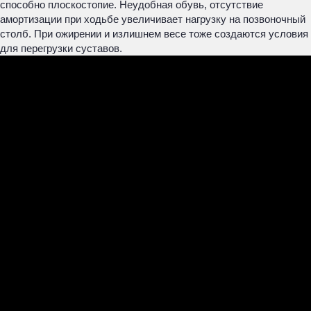
способно плоскостопие. Неудобная обувь, отсутствие
амортизации при ходьбе увеличивает нагрузку на позвоночный
столб. При ожирении и излишнем весе тоже создаются условия
для перегрузки суставов.