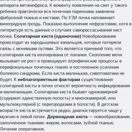
аппарата метанефроса. К моменту появления на свет у такого
ребенка практически вся почечная паренхима заменена
фиброзной тканью и кистами. По УЗИ почка напоминает
виноградную гроздь. Показано выполнение нефрэктомии, хотя в
литературе есть данные о случаях саморассасывания кист
почки.
Солитарная киста (одиночная)
Новобразование
происходит из зародышевых канальцев, которые потеряли
связь с мочевыми путями. Это является причиной того, что
солитарная киста изолирована от лоханки. Скопление мочи
вызывает ее рост и провоцирует атрофические процессы в
перифокальных почечных тканях и постепенное усиление
болевого синдрома. Если киста маленькая, симптоматики не
будет. К
неблагоприятным факторам
существования
солитарной кисты в почке относят вероятность инфицирования
и малигнизации. Солитарная киста бывает однокамерной
(содержит единственную полость) и многокамерной, или
мультиокулярной (с перегородками в полости). В детском
возрасте киста встречается редко, диагностируется чаще у
мужчин в левой почке.
Дермоидная киста
— новообразование,
заполненное тканями: жиром, волосами, зубной тканью.
Лечение оперативное.