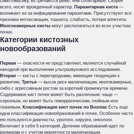
симптоматику. Встречаются реже, чем солитарные. Скорее
всего, носит врожденный характер.
Паразитарная киста
—
возникает из-за инфицирования паразитами. Присутствуют все
признаки интоксикации, тошнота, слабость, потеря аппетита.
Многокамерные кисты
могут располагаться во всех участках
почки.
Категории кистозных
новообразований
Первая
— опасности не представляют, являются случайной
находкой при выполнении ультразвукового исследования.
Вторая
— кисты с перегородками, имеющие тенденцию к
развитию.
Третья
— высок риск малигнизации, многокамерные,
либо с агрессивным ростом за короткий промежуток времени.
Содержимое кист почек может быть различным: чаще —
серозным, но может быть геморрагическим, гнойным или
тканевым.
Классификация кист почек по Bosniac
Есть еще
одна классификация новообразований в почке. Особенно часто
ею пользуются диагносты, урологи, хирурги, онкологи.
Включает в себя 5 категорий. Деление образований идет по
размерам и с учетом вероятности малигнизации.