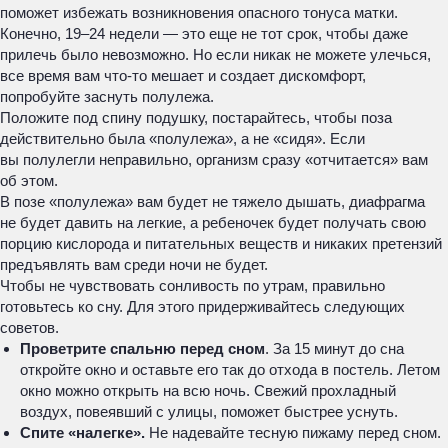
поможет избежать возникновения опасного тонуса матки.
Конечно, 19–24 недели — это еще не тот срок, чтобы даже
прилечь было невозможно. Но если никак не можете улечься,
все время вам что-то мешает и создает дискомфорт,
попробуйте заснуть полулежа.
Положите под спину подушку, постарайтесь, чтобы поза
действительно была «полулежа», а не «сидя». Если
вы полулегли неправильно, организм сразу «отчитается» вам
об этом.
В позе «полулежа» вам будет не тяжело дышать, диафрагма
не будет давить на легкие, а ребеночек будет получать свою
порцию кислорода и питательных веществ и никаких претензий
предъявлять вам среди ночи не будет.
Чтобы не чувствовать сонливость по утрам, правильно
готовьтесь ко сну. Для этого придерживайтесь следующих
советов.
Проветрите спальню перед сном
. За 15 минут до сна
откройте окно и оставьте его так до отхода в постель. Летом
окно можно открыть на всю ночь. Свежий прохладный
воздух, повеявший с улицы, поможет быстрее уснуть.
Спите «налегке».
Не надевайте тесную пижаму перед сном.