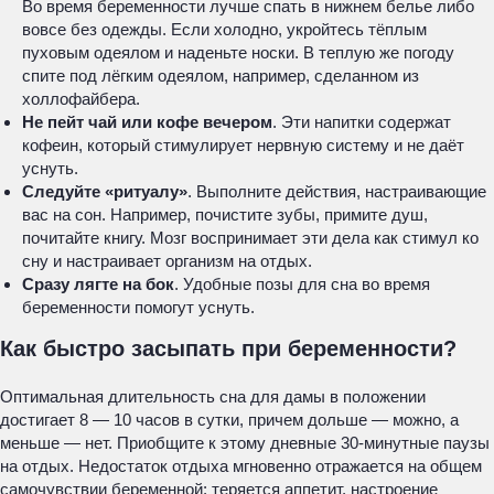
Во время беременности лучше спать в нижнем белье либо
вовсе без одежды. Если холодно, укройтесь тёплым
пуховым одеялом и наденьте носки. В теплую же погоду
спите под лёгким одеялом, например, сделанном из
холлофайбера.
Не пейт чай или кофе вечером
. Эти напитки содержат
кофеин, который стимулирует нервную систему и не даёт
уснуть.
Следуйте «ритуалу»
. Выполните действия, настраивающие
вас на сон. Например, почистите зубы, примите душ,
почитайте книгу. Мозг воспринимает эти дела как стимул ко
сну и настраивает организм на отдых.
Сразу лягте на бок
. Удобные позы для сна во время
беременности помогут уснуть.
Как быстро засыпать при беременности?
Оптимальная длительность сна для дамы в положении
достигает 8 — 10 часов в сутки, причем дольше — можно, а
меньше — нет. Приобщите к этому дневные 30-минутные паузы
на отдых. Недостаток отдыха мгновенно отражается на общем
самочувствии беременной: теряется аппетит, настроение