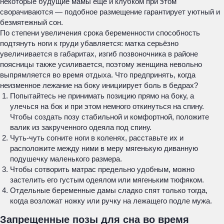
некоторые будущие мамы еще и клубком при этом
сворачиваются — подобное размещение гарантирует уютный и
безмятежный сон.
По степени увеличения срока беременности способность
подтянуть ноги к груди убавляется: матка серьёзно
увеличивается в габаритах, изгиб позвоночника в районе
поясницы также усиливается, поэтому женщина невольно
выпрямляется во время отдыха. Что предпринять, когда
неизменное лежание на боку инициирует боль в бедрах?
Попытайтесь не принимать позицию прямо на боку, а
улечься на бок и при этом немного откинуться на спину.
Чтобы создать позу стабильной и комфортной, положите
валик из закрученного одеяла под спину.
Чуть-чуть согните ноги в коленях, расставьте их и
расположите между ними в меру мягенькую диванную
подушечку маленького размера.
Чтобы сотворить матрас предельно удобным, можно
застелить его густым одеялом или мягеньким тюфяком.
Отдельные беременные дамы сладко спят только тогда,
когда возложат ножку или ручку на лежащего подле мужа.
Запрещенные позы для сна во время