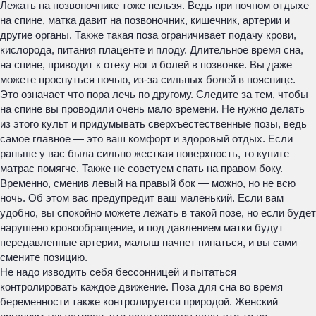
Лежать на позвоночнике тоже нельзя. Ведь при ночном отдыхе
на спине, матка давит на позвоночник, кишечник, артерии и
другие органы. Также такая поза ограничивает подачу крови,
кислорода, питания плаценте и плоду. Длительное время сна,
на спине, приводит к отеку ног и болей в позвонке. Вы даже
можете проснуться ночью, из-за сильных болей в пояснице.
Это означает что пора лечь по другому. Следите за тем, чтобы
на спине вы проводили очень мало времени. Не нужно делать
из этого культ и придумывать сверхъестественные позы, ведь
самое главное — это ваш комфорт и здоровый отдых. Если
раньше у вас была сильно жесткая поверхность, то купите
матрас помягче. Также не советуем спать на правом боку.
Временно, сменив левый на правый бок — можно, но не всю
ночь. Об этом вас предупредит ваш маленький. Если вам
удобно, вы спокойно можете лежать в такой позе, но если будет
нарушено кровообращение, и под давлением матки будут
передавленные артерии, малыш начнет пинаться, и вы сами
смените позицию.
Не надо изводить себя бессонницей и пытаться
контролировать каждое движение. Поза для сна во время
беременности также контролируется природой. Женский