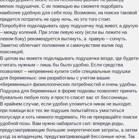
мягких подушечек. С их помощью вы сможете подобрать
наиболее удобную для себя позу. Возможно, на поиски таковой
придется потратить не одну ночь, но это того стоит.
Попробуйте подкладывать одну подушечку под живот, а другую
– между коленей. При этом левую ногу (если вы лежите на
левом боку) рекомендуется вытянуть, а правую – согнуть.
Заметно облегчает положение и самочувствие валик под
поясницей.
В целом вы можете подкладывать подушечки везде, где будете
считать нужным – лишь бы было удобно. Если средства
позволяют – непременно купите себе специальные подушки
для беременных: они разработаны с учетом ваших
«беременных» физиологических потребностей и очень удобны.
Подушка для беременных в форме подковы позволяет принять
буквально любую позу и просто спасет вас от бессонницы.
В крайнем случае, если удобно уложиться никак не выходит,
при помощи все тех же подушек попытайтесь умоститься
полусидя и хоть немного подремать. Но не прекращайте поиски
удобной позы. Вам нужно набираться сил: впереди роды,
предусматривающие большие энергетические затраты, а затем
уход за младенцем, предусматривающий бессонные ночи. Так