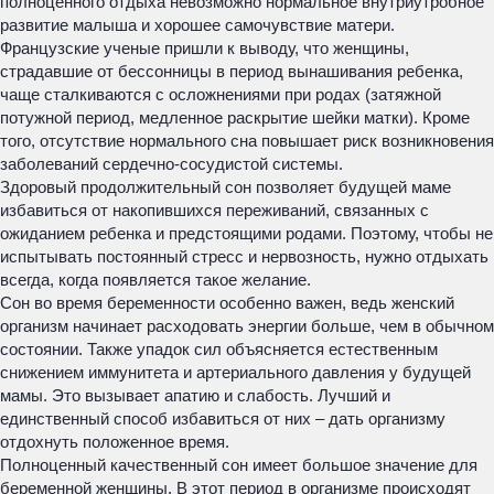
полноценного отдыха невозможно нормальное внутриутробное
развитие малыша и хорошее самочувствие матери.
Французские ученые пришли к выводу, что женщины,
страдавшие от бессонницы в период вынашивания ребенка,
чаще сталкиваются с осложнениями при родах (затяжной
потужной период, медленное раскрытие шейки матки). Кроме
того, отсутствие нормального сна повышает риск возникновения
заболеваний сердечно-сосудистой системы.
Здоровый продолжительный сон позволяет будущей маме
избавиться от накопившихся переживаний, связанных с
ожиданием ребенка и предстоящими родами. Поэтому, чтобы не
испытывать постоянный стресс и нервозность, нужно отдыхать
всегда, когда появляется такое желание.
Сон во время беременности особенно важен, ведь женский
организм начинает расходовать энергии больше, чем в обычном
состоянии. Также упадок сил объясняется естественным
снижением иммунитета и артериального давления у будущей
мамы. Это вызывает апатию и слабость. Лучший и
единственный способ избавиться от них – дать организму
отдохнуть положенное время.
Полноценный качественный сон имеет большое значение для
беременной женщины. В этот период в организме происходят