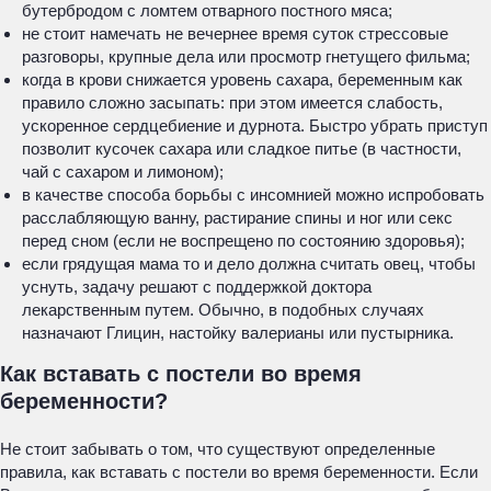
бутербродом с ломтем отварного постного мяса;
не стоит намечать не вечернее время суток стрессовые
разговоры, крупные дела или просмотр гнетущего фильма;
когда в крови снижается уровень сахара, беременным как
правило сложно засыпать: при этом имеется слабость,
ускоренное сердцебиение и дурнота. Быстро убрать приступ
позволит кусочек сахара или сладкое питье (в частности,
чай с сахаром и лимоном);
в качестве способа борьбы с инсомнией можно испробовать
расслабляющую ванну, растирание спины и ног или секс
перед сном (если не воспрещено по состоянию здоровья);
если грядущая мама то и дело должна считать овец, чтобы
уснуть, задачу решают с поддержкой доктора
лекарственным путем. Обычно, в подобных случаях
назначают Глицин, настойку валерианы или пустырника.
Как вставать с постели во время
беременности?
Не стоит забывать о том, что существуют определенные
правила, как вставать с постели во время беременности. Если