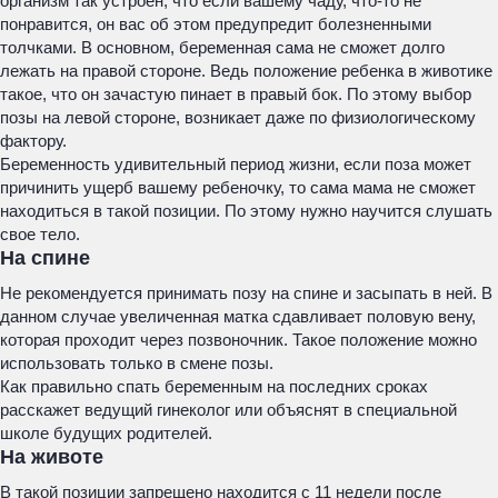
организм так устроен, что если вашему чаду, что-то не
понравится, он вас об этом предупредит болезненными
толчками. В основном, беременная сама не сможет долго
лежать на правой стороне. Ведь положение ребенка в животике
такое, что он зачастую пинает в правый бок. По этому выбор
позы на левой стороне, возникает даже по физиологическому
фактору.
Беременность удивительный период жизни, если поза может
причинить ущерб вашему ребеночку, то сама мама не сможет
находиться в такой позиции. По этому нужно научится слушать
свое тело.
На спине
Не рекомендуется принимать позу на спине и засыпать в ней. В
данном случае увеличенная матка сдавливает половую вену,
которая проходит через позвоночник. Такое положение можно
использовать только в смене позы.
Как правильно спать беременным на последних сроках
расскажет ведущий гинеколог или объяснят в специальной
школе будущих родителей.
На животе
В такой позиции запрещено находится с 11 недели после