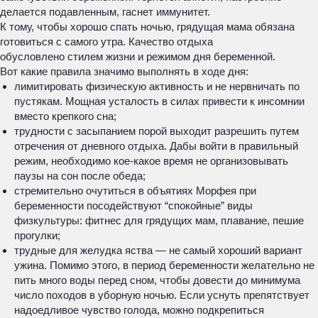
делается подавленным, гаснет иммунитет.
К тому, чтобы хорошо спать ночью, грядущая мама обязана
готовиться с самого утра. Качество отдыха
обусловлено стилем жизни и режимом дня беременной.
Вот какие правила значимо выполнять в ходе дня:
лимитировать физическую активность и не нервничать по
пустякам. Мощная усталость в силах привести к инсомнии
вместо крепкого сна;
трудности с засыпанием порой выходит разрешить путем
отречения от дневного отдыха. Дабы войти в правильный
режим, необходимо кое-какое время не организовывать
паузы на сон после обеда;
стремительно очутиться в объятиях Морфея при
беременности посодействуют “спокойные” виды
физкультуры: фитнес для грядущих мам, плавание, пешие
прогулки;
трудные для желудка яства — не самый хороший вариант
ужина. Помимо этого, в период беременности желательно не
пить много воды перед сном, чтобы довести до минимума
число походов в уборную ночью. Если уснуть препятствует
надоедливое чувство голода, можно подкрепиться