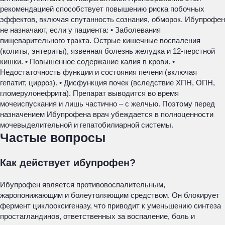
рекомендацией способствует повышению риска побочных
эффектов, включая спутанность сознания, обморок. Ибупрофен
не назначают, если у пациента: • Заболевания
пищеварительного тракта. Острые кишечные воспаления
(колиты, энтериты), язвенная болезнь желудка и 12-перстной
кишки. • Повышенное содержание калия в крови. •
Недостаточность функции и состояния печени (включая
гепатит, цирроз). • Дисфункция почек (вследствие ХПН, ОПН,
гломерулонефрита). Препарат выводится во время
мочеиспускания и лишь частично – с желчью. Поэтому перед
назначением Ибупрофена врач убеждается в полноценности
мочевыделительной и гепатобилиарной системы.
Частые вопросы
Как действует ибупрофен?
Ибупрофен является противовоспалительным,
жаропонижающим и болеутоляющим средством. Он блокирует
фермент циклооксигеназу, что приводит к уменьшению синтеза
простагландинов, ответственных за воспаление, боль и