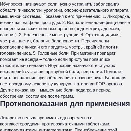
Ибупрофен назначают, если нужно устранить заболевания
области гинекологии, урологии, опорно-двигательного аппарата,
мышечной системы. Показания к его применению: 1. Лихорадка,
возникшая на фоне простуды. 2. Воспалительно-инфекционные
процессы женских половых органов (эндометрит, аднексит,
вагинит). 3. Болезненные менструации. 4. Орхоэпидидимит,
уретрит, цистит, баланит, баланопостит. Перечислены
воспаление яичка и его придатка, уретры, крайней плоти и
головки пениса. 5. Головные боли. При мигрени препарат
помогает не всегда – только если приступы появились
относительно недавно. Ибупрофен назначают в случаях
воспалений суставов, при зубной боли, невралгии. Помогает
снять воспаление при заболеваниях позвоночника. Благодаря
нестероидному лекарству купируют патологии ЛОР-органов.
Другие показания – мышечные боли, подагра в период
обострения, состояние после травм.
Противопоказания для применения
Лекарство нельзя принимать одновременно с
кортикостероидами, противозачаточными таблетками,
антикоагулянтами, антиагрегантами. Пренебрежение этой