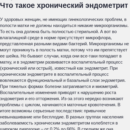
Что такое хронический эндометрит
У здоровых женщин, не имеющих гинекологических проблем, в
полости матки не должны находиться никакие микроорганизмы.
То есть она должна быть полностью стерильной. А вот во
влагалищной среде в норме присутствует микрофлора,
представленная разными видами бактерий. Микроорганизмы не
могут проникнуть в полость матки, потому что им препятствует
ее шейка. Но бывают случаи, когда они все-таки попадают в
матку, и в эндометрии развивается воспалительный процесс
(хронический или острый), известный как эндометрит. При
хроническом эндометрите в воспалительный процесс
вовлекаются функциональный и базальный слои эндометрия.
При тяжелых формах болезни затрагивается и миометрий.
Воспалительные изменения приводят к нарушению роста
эндометрия и его отторжения. Из-за этого нередко возникают
проблемы с циклом, начинаются маточные кровотечения. В
итоге возможны серьезные последствия: привычное
невынашивание или бесплодие. В разных группах населения
заболеваемость хроническим эндометритом колеблется в
широком диапазоне – от 0,2% до 66%. В среднем же она