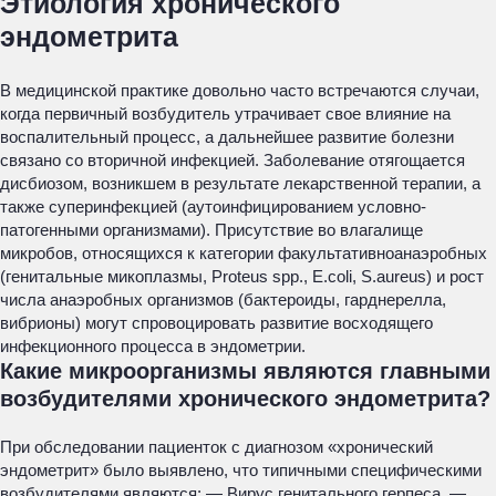
Этиология хронического
эндометрита
В медицинской практике довольно часто встречаются случаи,
когда первичный возбудитель утрачивает свое влияние на
воспалительный процесс, а дальнейшее развитие болезни
связано со вторичной инфекцией. Заболевание отягощается
дисбиозом, возникшем в результате лекарственной терапии, а
также суперинфекцией (аутоинфицированием условно-
патогенными организмами). Присутствие во влагалище
микробов, относящихся к категории факультативноанаэробных
(генитальные микоплазмы, Proteus spp., E.coli, S.aureus) и рост
числа анаэробных организмов (бактероиды, гарднерелла,
вибрионы) могут спровоцировать развитие восходящего
инфекционного процесса в эндометрии.
Какие микроорганизмы являются главными
возбудителями хронического эндометрита?
При обследовании пациенток с диагнозом «хронический
эндометрит» было выявлено, что типичными специфическими
возбудителями являются: — Вирус генитального герпеса. —