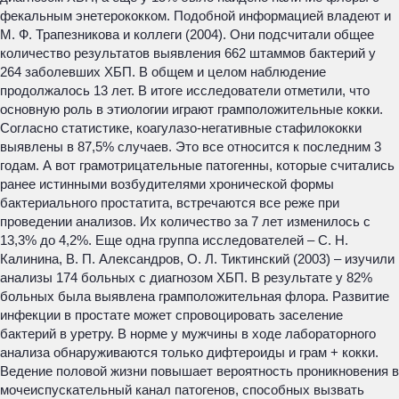
фекальным энетерококком. Подобной информацией владеют и
М. Ф. Трапезникова и коллеги (2004). Они подсчитали общее
количество результатов выявления 662 штаммов бактерий у
264 заболевших ХБП. В общем и целом наблюдение
продолжалось 13 лет. В итоге исследователи отметили, что
основную роль в этиологии играют грамположительные кокки.
Согласно статистике, коагулазо-негативные стафилококки
выявлены в 87,5% случаев. Это все относится к последним 3
годам. А вот грамотрицательные патогенны, которые считались
ранее истинными возбудителями хронической формы
бактериального простатита, встречаются все реже при
проведении анализов. Их количество за 7 лет изменилось с
13,3% до 4,2%. Еще одна группа исследователей – С. Н.
Калинина, В. П. Александров, О. Л. Тиктинский (2003) – изучили
анализы 174 больных с диагнозом ХБП. В результате у 82%
больных была выявлена грамположительная флора. Развитие
инфекции в простате может спровоцировать заселение
бактерий в уретру. В норме у мужчины в ходе лабораторного
анализа обнаруживаются только дифтероиды и грам + кокки.
Ведение половой жизни повышает вероятность проникновения в
мочеиспускательный канал патогенов, способных вызвать