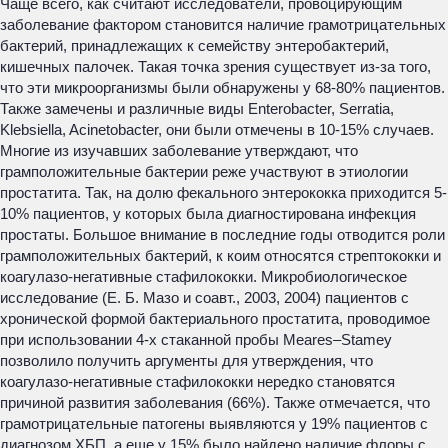
Чаще всего, как считают исследователи, провоцирующим
заболевание фактором становится наличие грамотрицательных
бактерий, принадлежащих к семейству энтеробактерий,
кишечных палочек. Такая точка зрения существует из-за того,
что эти микроорганизмы были обнаружены у 68-80% пациентов.
Также замечены и различные виды Enterobacter, Serratia,
Klebsiella, Acinetobacter, они были отмечены в 10-15% случаев.
Многие из изучавших заболевание утверждают, что
грамположительные бактерии реже участвуют в этиологии
простатита. Так, на долю фекального энтерококка приходится 5-
10% пациентов, у которых была диагностирована инфекция
простаты. Большое внимание в последние годы отводится роли
грамположительных бактерий, к коим относятся стрептококки и
коагулазо-негативные стафилококки. Микробиологическое
исследование (Е. Б. Мазо и соавт., 2003, 2004) пациентов с
хронической формой бактериального простатита, проводимое
при использовании 4-х стаканной пробы Meares–Stamey
позволило получить аргументы для утверждения, что
коагулазо-негативные стафилококки нередко становятся
причиной развития заболевания (66%). Также отмечается, что
грамотрицательные патогены выявляются у 19% пациентов с
диагнозом ХБП, а еще у 15% было найдено наличие флоры с