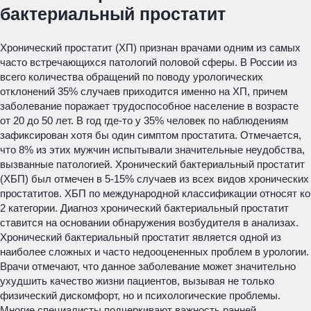
бактериальный простатит
Хронический простатит (ХП) признан врачами одним из самых
часто встречающихся патологий половой сферы. В России из
всего количества обращений по поводу урологических
отклонений 35% случаев приходится именно на ХП, причем
заболевание поражает трудоспособное население в возрасте
от 20 до 50 лет. В год где-то у 35% человек по наблюдениям
зафиксирован хотя бы один симптом простатита. Отмечается,
что 8% из этих мужчин испытывали значительные неудобства,
вызванные патологией. Хронический бактериальный простатит
(ХБП) был отмечен в 5-15% случаев из всех видов хронических
простатитов. ХБП по международной классификации относят ко
2 категории. Диагноз хронический бактериальный простатит
ставится на основании обнаружения возбудителя в анализах.
Хронический бактериальный простатит является одной из
наиболее сложных и часто недооцененных проблем в урологии.
Врачи отмечают, что данное заболевание может значительно
ухудшить качество жизни пациентов, вызывая не только
физический дискомфорт, но и психологические проблемы.
Многие специалисты подчеркивают важность ранней