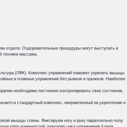
ном отделе. Оздоровительные процедуры могут выступать в
й техники массажа.
ультура (ЛФК). Комплекс упражнений поможет укрепить мышцы
окойные и плавные упражнения без рывков и прыжков. Наиболее
ерапии необходимо постоянно контролировать свое состояние,
начается стандартный комплекс, направленный на укрепление и
прягая мышцы спины. Фиксируем ногу и руку параллельно полу
гую пару конечностей, повторяя цикл упражнения 3 раза.