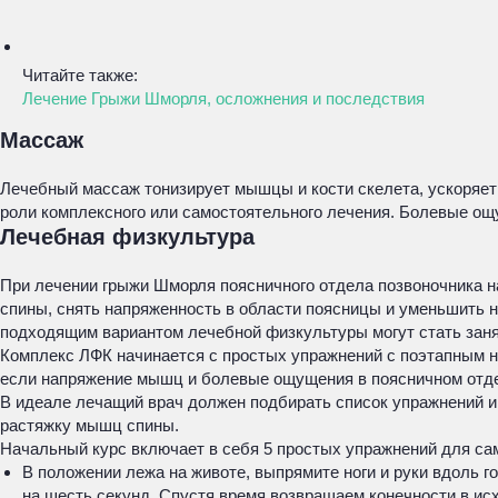
Читайте также:
Лечение Грыжи Шморля, осложнения и последствия
Массаж
Лечебный массаж тонизирует мышцы и кости скелета, ускоряет
роли комплексного или самостоятельного лечения. Болевые о
Лечебная физкультура
При лечении грыжи Шморля поясничного отдела позвоночника 
спины, снять напряженность в области поясницы и уменьшить 
подходящим вариантом лечебной физкультуры могут стать занят
Комплекс ЛФК начинается с простых упражнений с поэтапным н
если напряжение мышц и болевые ощущения в поясничном отде
В идеале лечащий врач должен подбирать список упражнений и
растяжку мышц спины.
Начальный курс включает в себя 5 простых упражнений для са
В положении лежа на животе, выпрямите ноги и руки вдоль г
на шесть секунд. Спустя время возвращаем конечности в ис