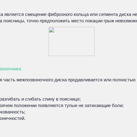
является смещение фиброзного кольца или сегмента диска не н
ла поясницы, точно предположить место локации грыж невозмож
воночника
я часть межпозвоночного диска продавливается или полностью 
азгибать и сгибать спину в пояснице;
тоячем положении появляются тупые не затихающие боли;
кованность;
онечностей.