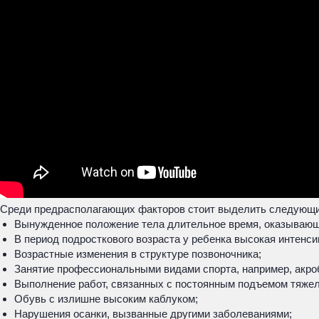
Среди предрасполагающих факторов стоит выделить следующи
Вынужденное положение тела длительное время, оказывающе
В период подросткового возраста у ребенка высокая интенси
Возрастные изменения в структуре позвоночника;
Занятие профессиональными видами спорта, например, акроб
Выполнение работ, связанных с постоянным подъемом тяже
Обувь с излишне высоким каблуком;
Нарушения осанки, вызванные другими заболеваниями;