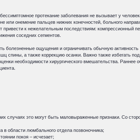
 бессимптомное протекание заболевания не вызывает у челове
ине или онемение пальцев нижних конечностей, больного напра
 привести к нежелательным последствиям: компрессионный пер
ижения соседних сегментов.
ть болезненные ощущения и ограничивать обычную активность 
ц спины, а также коррекцию осанки. Важно также избегать под
 оценки необходимости хирургического вмешательства. Раннее 
циента.
них случаях это могут быть маловыраженные признаки. Со сто
а в области люмбального отдела позвоночника;
тоянии покоя – исчезает;