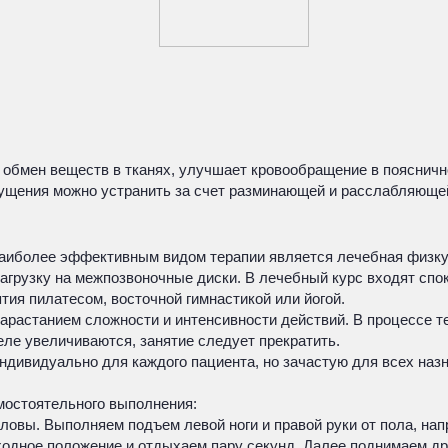
 обмен веществ в тканях, улучшает кровообращение в пояснич
щущения можно устранить за счет разминающей и расслабляюще
наиболее эффективным видом терапии является лечебная физк
нагрузку на межпозвоночные диски. В лечебный курс входят сп
ия пилатесом, восточной гимнастикой или йогой.
арастанием сложности и интенсивности действий. В процессе т
ле увеличиваются, занятие следует прекратить.
ндивидуально для каждого пациента, но зачастую для всех наз
мостоятельного выполнения:
оловы. Выполняем подъем левой ноги и правой руки от пола, на
ходное положение и отдыхаем пару секунд. Далее поднимаем дру