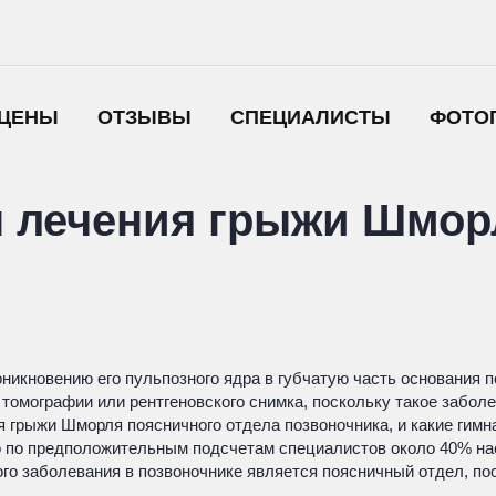
ЦЕНЫ
ОТЗЫВЫ
СПЕЦИАЛИСТЫ
ФОТО
лечения грыжи Шморл
никновению его пульпозного ядра в губчатую часть основания 
омографии или рентгеновского снимка, поскольку такое заболе
ия грыжи Шморля поясничного отдела позвоночника, и какие ги
 но по предположительным подсчетам специалистов около 40% н
о заболевания в позвоночнике является поясничный отдел, по