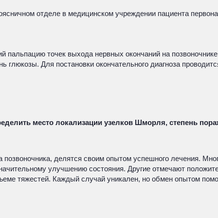
поясничном отделе в медицинском учреждении пациента первон
ий пальпацию точек выхода нервных окончаний на позвоночник
ень глюкозы. Для постановки окончательного диагноза проводи
ределить место локализации узелков Шморля, степень пор
 позвоночника, делятся своим опытом успешного лечения. Мног
значительному улучшению состояния. Другие отмечают положит
дъеме тяжестей. Каждый случай уникален, но обмен опытом по