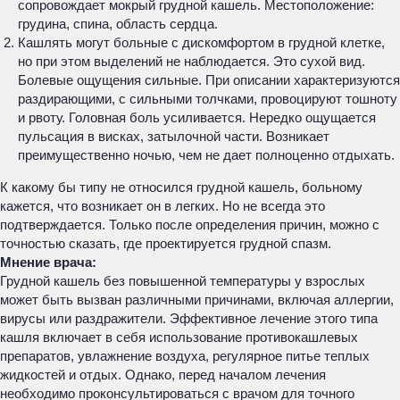
сопровождает мокрый грудной кашель. Местоположение:
грудина, спина, область сердца.
Кашлять могут больные с дискомфортом в грудной клетке,
но при этом выделений не наблюдается. Это сухой вид.
Болевые ощущения сильные. При описании характеризуются
раздирающими, с сильными толчками, провоцируют тошноту
и рвоту. Головная боль усиливается. Нередко ощущается
пульсация в висках, затылочной части. Возникает
преимущественно ночью, чем не дает полноценно отдыхать.
К какому бы типу не относился грудной кашель, больному
кажется, что возникает он в легких. Но не всегда это
подтверждается. Только после определения причин, можно с
точностью сказать, где проектируется грудной спазм.
Мнение врача:
Грудной кашель без повышенной температуры у взрослых
может быть вызван различными причинами, включая аллергии,
вирусы или раздражители. Эффективное лечение этого типа
кашля включает в себя использование противокашлевых
препаратов, увлажнение воздуха, регулярное питье теплых
жидкостей и отдых. Однако, перед началом лечения
необходимо проконсультироваться с врачом для точного