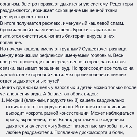
организм, быстро поражают дыхательную систему. Рецепторы
раздражаются, возникает сокращение мышечной ткани
респираторного тракта.
В итоге получается рефлекс, именуемый кашлевой спазм,
бронхиальный спазм или кашель. Бронхи старательно
пытаются очиститься, изгнать бактерии, вирусы в них
попавшие.
Но почему кашель именуют грудным? Существует разница
между возникшим рефлексом именуемым горловым. Весь
прогресс происходит непосредственно в горле, захватывая
связки, вызывает першение, зуд. Но происходит все только на
задней стенке горловой части. Без проникновения в нижние
отделы дыхательных путей.
Лечить грудной кашель у взрослых и детей можно только после
установления вида. А бывает он обоих видов:
Мокрый (влажный, продуктивный) кашель кардинально
отличается от непродуктивного. Во время откашливания
выходит мокрота разной консистенции. Может наблюдаться
кровь, вкрапления, гной. Благодаря таким отхождениям
дыхательная системы убирает патогенные микробы, пыль,
любые раздражители. Появление дискомфорта и боли,