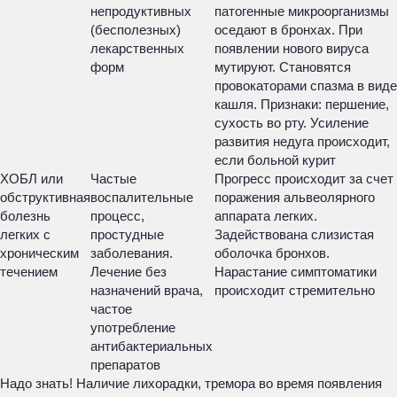
непродуктивных
патогенные микроорганизмы
(бесполезных)
оседают в бронхах. При
лекарственных
появлении нового вируса
форм
мутируют. Становятся
провокаторами спазма в виде
кашля. Признаки: першение,
сухость во рту. Усиление
развития недуга происходит,
если больной курит
ХОБЛ или
Частые
Прогресс происходит за счет
обструктивная
воспалительные
поражения альвеолярного
болезнь
процесс,
аппарата легких.
легких с
простудные
Задействована слизистая
хроническим
заболевания.
оболочка бронхов.
течением
Лечение без
Нарастание симптоматики
назначений врача,
происходит стремительно
частое
употребление
антибактериальных
препаратов
Надо знать! Наличие лихорадки, тремора во время появления