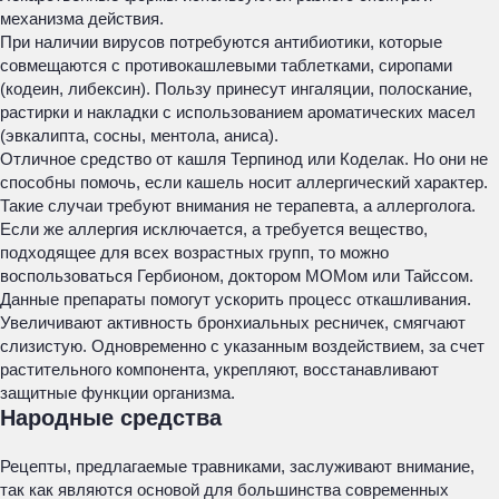
механизма действия.
При наличии вирусов потребуются антибиотики, которые
совмещаются с противокашлевыми таблетками, сиропами
(кодеин, либексин). Пользу принесут ингаляции, полоскание,
растирки и накладки с использованием ароматических масел
(эвкалипта, сосны, ментола, аниса).
Отличное средство от кашля Терпинод или Коделак. Но они не
способны помочь, если кашель носит аллергический характер.
Такие случаи требуют внимания не терапевта, а аллерголога.
Если же аллергия исключается, а требуется вещество,
подходящее для всех возрастных групп, то можно
воспользоваться Гербионом, доктором МОМом или Тайссом.
Данные препараты помогут ускорить процесс откашливания.
Увеличивают активность бронхиальных ресничек, смягчают
слизистую. Одновременно с указанным воздействием, за счет
растительного компонента, укрепляют, восстанавливают
защитные функции организма.
Народные средства
Рецепты, предлагаемые травниками, заслуживают внимание,
так как являются основой для большинства современных