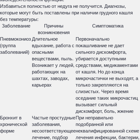
Избавиться полностью от недуга не получится. Диагнозы,
которые могут быть поставлены при наличии грудного кашля
без температуры:
Заболевание
Причины
Симптоматика
возникновения
Пневмокониоз
Длительное
Первоначально
(группа
вдыхание, работа с
покашливание не дает
заболеваний)
опасными
сильного дискомфорта,
веществами, пыль.
убирается доступными
Возникает у людей,
средствами, медикаментами
работающих на
от кашля. Но до конца
шахтах, заводах,
микрочастички не выходят, а
карьерах
только закрепляются на
слизистых. Через время
оседание таких микрочастиц
вызывает сильный
дискомфорт, боль, жжение
Бронхит в
Частые простудные
При неправильно
хронической
заболевания,
подобранной или
форме
несоответствующее
неквалифицированной схеме
лечение, подбор
лечения инфекции, бактерии,