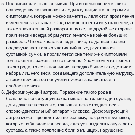
Подвывих или полный вывих. При возникновении вывиха
повреждения затрагивают и лодыжку пациента, а первыми
симптомами, которые можно заметить, являются проявления
изменений в суставах. Сюда можно отнести их утолщение, а
также значительный разворот в пятке, на другой же стороне
практически всегда образуется гематома крайне больших
размеров. Что же касается подвывиха, то данная травма
подразумевает только частичный выход сустава из
суставной сумки, а проявляется она теми же симптомами,
только они выражены не так сильно. Упомянем, что травма
такого рода, то есть подвывих, нередко бывает следствием
набора лишнего веса, создающего дополнительную нагрузку,
а также причина её получения может заключаться в
слабости связок.
Деформирующий артроз. Поражение такого рода в
большинстве ситуаций захватывает не только один сустав,
да и даже не несколько, так как от него страдает весь
опорно-двигательный аппарат человека. Деформирующий
артроз может проявляться по-разному, но среди признаков,
которые наблюдаются всегда, следует выделить опухлость
сустава, а также появление боли в мышцах, нарушение