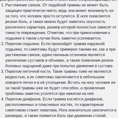
Растяжение связок. От подобной травмы не может быть
защищен практически никто, ведь она может возникнуть из-
за того, что человек просто оступится. В ноге появляется
резкая боль, а также можно будет заметить опухлость
различного характера, размер которой полностью зависит от
тяжести повреждения. Отметим, что при прикосновении к
лодыжке в таком случае боль заметно усиливается.
Перелом лодыжки. Если произойдёт травма наружной
лодыжки, то симптомы будут примерно такими же, как и при
растяжении связок, единственным отличием является
увеличение суставов в объемах, а также появление резких
болевых ощущений даже при попытке движения в суставе.
Перелом пяточной кости. Такие травмы тоже не являются
редкостью, а их симптомы заключаются в небольшом
повороте пятки и в её утолщении. Встать на ногу человек из-
за такой травмы уже не будет способен, а проявления
проблемы заметно усилятся при нажатии на неё.
Перелом диафизов. Если травма коснётся диафизов,
расположенных в плюсневых костях, то характерным
симптомом станет гематома. Нога значительно увеличится в
размерах, а также появится боль при движении стопой.