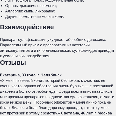
ЖКТ: тошнота, понос, абдоминальная боль;
Органы дыхания: пневмонит;
Аллергии: сыпь, лихорадка;
Другие: пожелтение мочи и кожи.
Взаимодействие
Препарат сульфасалазин ухудшает абсорбцию дигоксина.
Параллельный приём с препаратами из категорий
антикоагулянтов и и гипогликемических сульфамидов приводит
к усилению их воздействия.
Отзывы
Екатерина, 33 года, г. Челябинск
«У меня язвенный колит, который беспокоит, к счастью, не
очень часто, однако обострения очень бурные — с постоянной
диареей и болью от любой еды. Среди всех выписывавшихся
мне врачами препаратов предпочитаю сульфасалазин, отчасти
из-за низкой цены. Побочных эффектов у меня лично пока не
было. Диарея и боль благодаря ему проходят, так что у меня
нет претензий к этому средству.»
Светлана, 46 лет, г. Москва