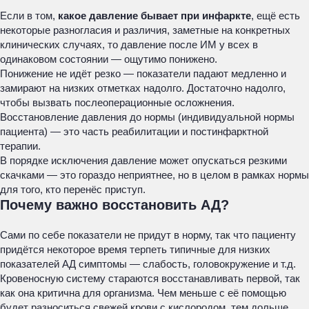
Если в том,
какое давление бывает при инфаркте
, ещё есть
некоторые разногласия и различия, заметные на конкретных
клинических случаях, то давление после ИМ у всех в
одинаковом состоянии — ощутимо понижено.
Понижение не идёт резко — показатели падают медленно и
замирают на низких отметках надолго. Достаточно надолго,
чтобы вызвать послеоперационные осложнения.
Восстановление давления до нормы (индивидуальной нормы
пациента) — это часть реабилитации и постинфарктной
терапии.
В порядке исключения давление может опускаться резкими
скачками — это гораздо неприятнее, но в целом в рамках нормы
для того, кто перенёс приступ.
Почему важно восстановить АД?
Сами по себе показатели не придут в норму, так что пациенту
придётся некоторое время терпеть типичные для низких
показателей АД симптомы — слабость, головокружение и т.д.
Кровеносную систему стараются восстанавливать первой, так
как она критична для организма. Чем меньше с её помощью
будет разноситься свежей крови с кислородом, тем дольше