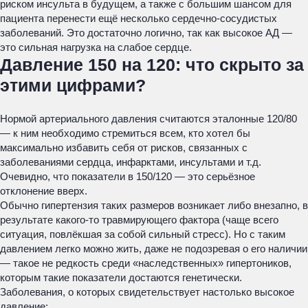
риском инсульта в будущем, а также с большим шансом для
пациента перенести ещё несколько сердечно-сосудистых
заболеваний. Это достаточно логично, так как высокое АД —
это сильная нагрузка на слабое сердце.
Давление 150 на 120: что скрыто за
этими цифрами?
Нормой артериального давления считаются эталонные 120/80
— к ним необходимо стремиться всем, кто хотел бы
максимально избавить себя от рисков, связанных с
заболеваниями сердца, инфарктами, инсультами и т.д.
Очевидно, что показатели в 150/120 — это серьёзное
отклонение вверх.
Обычно гипертензия таких размеров возникает либо внезапно, в
результате какого-то травмирующего фактора (чаще всего
ситуация, повлёкшая за собой сильный стресс). Но с таким
давлением легко можно жить, даже не подозревая о его наличии
— такое не редкость среди «наследственных» гипертоников,
которым такие показатели достаются генетически.
Заболевания, о которых свидетельствует настолько высокое
давление: