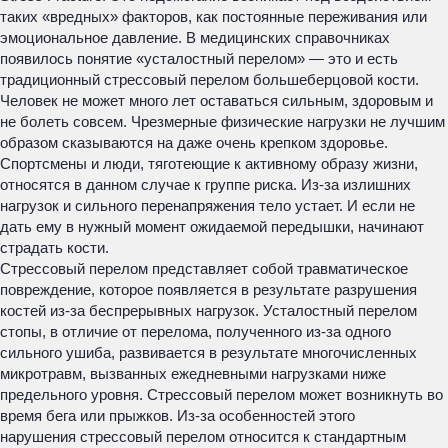
таких «вредных» факторов, как постоянные переживания или
эмоциональное давление. В медицинских справочниках
появилось понятие «усталостный перелом» — это и есть
традиционный стрессовый перелом большеберцовой кости.
Человек не может много лет оставаться сильным, здоровым и
не болеть совсем. Чрезмерные физические нагрузки не лучшим
образом сказываются на даже очень крепком здоровье.
Спортсмены и люди, тяготеющие к активному образу жизни,
относятся в данном случае к группе риска. Из-за излишних
нагрузок и сильного перенапряжения тело устает. И если не
дать ему в нужный момент ожидаемой передышки, начинают
страдать кости.
Стрессовый перелом представляет собой травматическое
повреждение, которое появляется в результате разрушения
костей из-за беспрерывных нагрузок. Усталостный перелом
стопы, в отличие от перелома, полученного из-за одного
сильного ушиба, развивается в результате многочисленных
микротравм, вызванных ежедневными нагрузками ниже
предельного уровня. Стрессовый перелом может возникнуть во
время бега или прыжков. Из-за особенностей этого
нарушения стрессовый перелом относится к стандартным