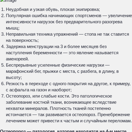
Неудобная и узкая обувь, плохая экипировка;
Популярная ошибка начинающих спортсменов — увеличение
интенсивности нагрузок без предварительного разогрева
мышц;
Неправильная техника упражнений — стопа не так ставится
на поверхность;
Задержка менструации на 3 и более месяцев без
наступления беременности — это явление называется
аменореей.
Беспрерывные усиленные физические нагрузки —
марафонский бег, прыжки с места, с разбега, в длину, в
высоту;
Резкость в переходе с одного покрытия на другое, к примеру,
с асфальта на газон и наоборот;
Остеопороз, или слабые кости. Это патологическое
заболевание костной ткани, возникающее вследствие
нехватки минералов. Плотность тканей постепенно
истончается — так развивается остеопороз. Пренебрежение
лечением может привести к частым и случайным переломам.
Остеопороз — патология, которая находится на 4-м месте