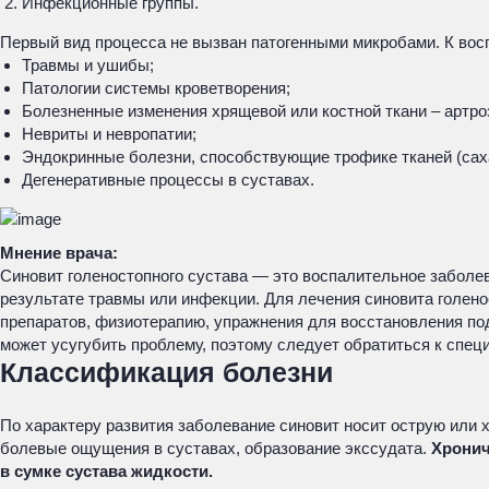
Инфекционные группы.
Первый вид процесса не вызван патогенными микробами. К вос
Травмы и ушибы;
Патологии системы кроветворения;
Болезненные изменения хрящевой или костной ткани – артро
Невриты и невропатии;
Эндокринные болезни, способствующие трофике тканей (сах
Дегенеративные процессы в суставах.
Мнение врача:
Синовит голеностопного сустава — это воспалительное заболев
результате травмы или инфекции. Для лечения синовита голено
препаратов, физиотерапию, упражнения для восстановления по
может усугубить проблему, поэтому следует обратиться к спец
Классификация болезни
По характеру развития заболевание синовит носит острую или
болевые ощущения в суставах, образование экссудата.
Хронич
в сумке сустава жидкости.