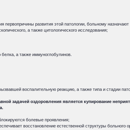
ия первопричины развития этой патологии, больному назначают
копического, а также цитологического исследования;
 белка, а также иммуноглобулинов.
вызвавшей воспалительную реакцию, а также типа и стадии пат
авной задачей оздоровления является купирование неприят
а.
 блокируются болевые проявления;
еспечивает восстановление естественной структуры больного ор