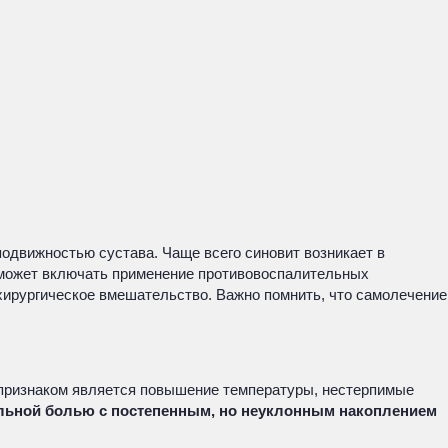
подвижностью сустава. Чаще всего синовит возникает в
е может включать применение противовоспалительных
хирургическое вмешательство. Важно помнить, что самолечение
м признаком является повышение температуры, нестерпимые
ельной болью с постепенным, но неуклонным накоплением