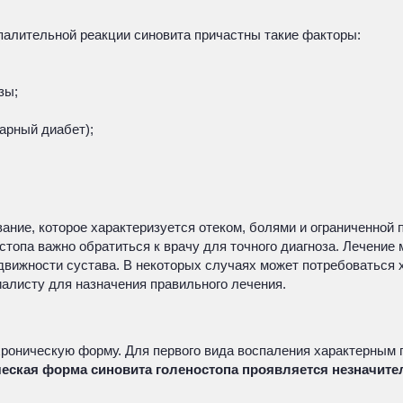
палительной реакции синовита причастны такие факторы:
зы;
арный диабет);
ание, которое характеризуется отеком, болями и ограниченной 
стопа важно обратиться к врачу для точного диагноза. Лечени
движности сустава. В некоторых случаях может потребоваться 
иалисту для назначения правильного лечения.
 хроническую форму. Для первого вида воспаления характерны
еская форма синовита голеностопа проявляется незначит