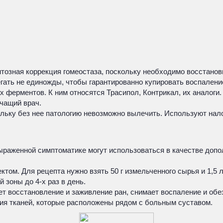
озная коррекция гомеостаза, поскольку необходимо восстанови
ать не единожды, чтобы гарантированно купировать воспалени
 ферментов. К ним относятся Трасипол, Контрикал, их аналоги
чащий врач.
льку без нее патологию невозможно вылечить. Используют нало
выраженной симптоматике могут использоваться в качестве до
ом. Для рецепта нужно взять 50 г измельченного сырья и 1,5 
 зоны до 4-х раз в день.
ет восстановление и заживление ран, снимает воспаление и обе
ия тканей, которые расположены рядом с больным суставом.