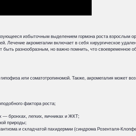
изующееся избыточным выделением гормона роста взрослым орг
ней. Лечение акромегалии включает в себя хирургическое удале
т быть разнообразным, но важно помнить, что своевременное 
гипофиза или соматотропиномой. Также, акромегалия может воз
подобного фактора роста;
 — бронхах, легких, яичниках и ЖКТ;
ой природы;
гантизма и складчатой пахидермии (синдрома Розенталя-Клопфе