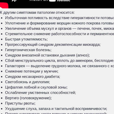
К другим симптомам патологии относится:
Избыточная потливость вследствие гиперактивности потовы
Уплотнение и формирование морщин кожного покрова головы 
Увеличение объема мускул и органов — печени, почек, мио
Стремительное снижение работоспособности и перманентное
Быстрая утомляемость;
Прогрессирующий синдром декомпенсации миокарда;
Гипертоническая болезнь;
Синдром внезапной остановки дыхания (апноэ);
Сбой менструального цикла, вплоть до аменореи, бесплодие,
Галакторея — выделение грудного молока, не связанного с 
Снижение потенции у мужчин;
Синдром несахарного диабета;
Светобоязнь и диплопия;
Цефалгия лобной и скуловой зоны;
Ослабление умственных способностей;
Вертиго (головокружение);
Приступы рвоты;
Ухудшение слуха, запаха и тактильной восприимчивости;
Потеря чувствительности верхних и нижних конечностей;