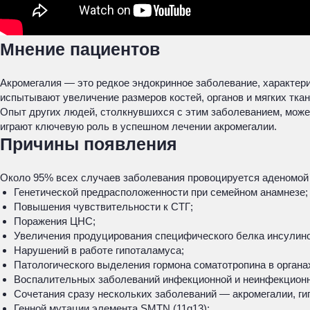
Мнение пациентов
Акромегалия — это редкое эндокринное заболевание, характер
испытывают увеличение размеров костей, органов и мягких тка
Опыт других людей, столкнувшихся с этим заболеванием, може
играют ключевую роль в успешном лечении акромегалии.
Причины появления
Около 95% всех случаев заболевания провоцируется аденомой 
Генетической предрасположенности при семейном анамнезе;
Повышения чувствительности к СТГ;
Поражения ЦНС;
Увеличения продуцирования специфического белка инсулино
Нарушений в работе гипоталамуса;
Патологического выделения гормона соматотропина в органах
Воспалительных заболеваний инфекционной и неинфекционн
Сочетания сразу нескольких заболеваний — акромегалии, ги
Генной мутации элемента SMTN (11q13);