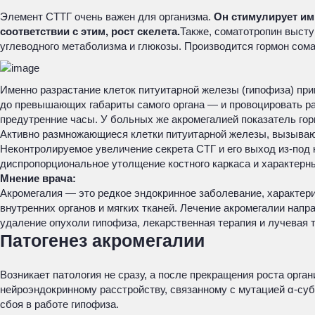
Элемент СТТГ очень важен для организма.
Он стимулирует им
соответствии с этим, рост скелета.
Также, соматотропин высту
углеводного метаболизма и глюкозы. Производится гормон сом
Именно разрастание клеток питуитарной железы (гипофиза) пр
до превышающих габариты самого органа — и провоцировать ра
предутренние часы. У больных же акромегалией показатель гор
Активно размножающиеся клетки питуитарной железы, вызываю
Неконтролируемое увеличение секрета СТГ и его выход из-под к
диспропорциональное утолщение костного каркаса и характерн
Мнение врача:
Акромегалия — это редкое эндокринное заболевание, характер
внутренних органов и мягких тканей. Лечение акромегалии нап
удаление опухоли гипофиза, лекарственная терапия и лучевая 
Патогенез акромегалии
Возникает патология не сразу, а после прекращения роста орга
нейроэндокринному расстройству, связанному с мутацией α-су
сбоя в работе гипофиза.