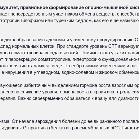
мунитет, правильное формирование опорно-мышечной сист
пает непосредственным участником обмена веществ, способств
атотропин гипофизом или турецким седлом, как его еще называ
иводит к образованию аденомы и усиленному продуцированию С
спад нормальных клеток. При стандарте уровень СТГ варьирует
мона соматотропина всегда высокий. Помимо этого у таких паци
т гиперсекрецию соматотропина, гипертрофию функционально-а
онтроля гипоталамуса, ведет к необратимым изменениям и разви
ые нарушения в углеводном, водно-солевом и жировом обменно
изующееся избыточным выделением гормона роста взрослым орг
равлено на снижение уровня гормона роста в крови и контроль 
терапия. Важно своевременно обращаться к врачу для диагност
низма. От начала зарождения болезни до ее выраженного проявле
бъединицы G-протеина (белка) и трансмембранных pCC. Гиганти