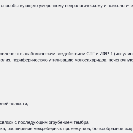
, способствующего умеренному неврологическому и психологич
овлено это анаболическим воздействием СТГ и ИФР-1 (инсулин
олиз, периферическую утилизацию моносахаридов, печеночную 
ней челюсти;
 связок с последующим огрубением тембра;
а, расширение межреберных промежутков, бочкообразное искрив