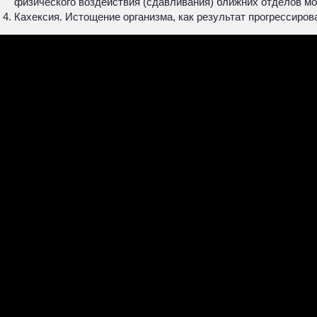
физического воздействия (сдавливания) ближних отделов мо
Кахексия. Истощение организма, как результат прогрессиров