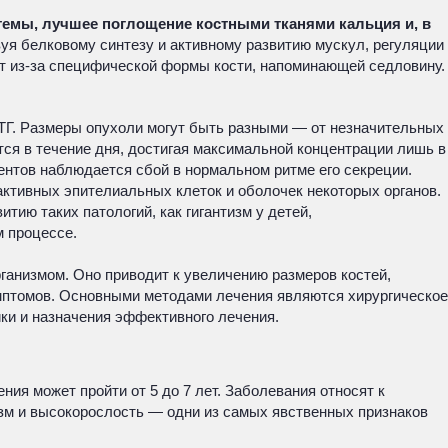
емы, лучшее поглощение костными тканями кальция и, в
уя белковому синтезу и активному развитию мускул, регуляции
ют из-за специфической формы кости, напоминающей седловину.
ТГ. Размеры опухоли могут быть разными — от незначительных
ся в течение дня, достигая максимальной концентрации лишь в
ентов наблюдается сбой в нормальном ритме его секреции.
ктивных эпителиальных клеток и оболочек некоторых органов.
тию таких патологий, как гигантизм у детей,
м процессе.
анизмом. Оно приводит к увеличению размеров костей,
симптомов. Основными методами лечения являются хирургическое
ики и назначения эффективного лечения.
ния может пройти от 5 до 7 лет. Заболевания относят к
зм и высокорослость — одни из самых явственных признаков