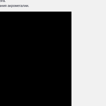
зга.
ания акромегалии.