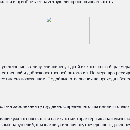
яется и приобретает заметную диспропорциональность.
 увеличение в длину или ширину одной из конечностей, размера
ественной и доброкачественной онкологии. По мере прогрессир
еским его поражением. Подобные отклонения не проходят бессл
стика заболевания утруднена. Определяется патология только 
ание уже основывается на изучении характерных анатомически
ных нарушений, признаков усиления внутричерепного давления,