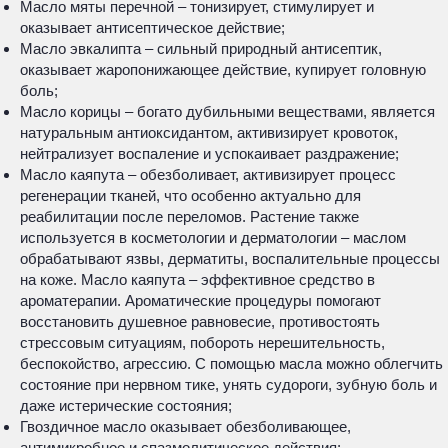
Масло мяты перечной – тонизирует, стимулирует и
оказывает антисептическое действие;
Масло эвкалипта – сильный природный антисептик,
оказывает жаропонижающее действие, купирует головную
боль;
Масло корицы – богато дубильными веществами, является
натуральным антиоксидантом, активизирует кровоток,
нейтрализует воспаление и успокаивает раздражение;
Масло каяпута – обезболивает, активизирует процесс
регенерации тканей, что особенно актуально для
реабилитации после переломов. Растение также
используется в косметологии и дерматологии – маслом
обрабатывают язвы, дерматиты, воспалительные процессы
на коже. Масло каяпута – эффективное средство в
ароматерапии. Ароматические процедуры помогают
восстановить душевное равновесие, противостоять
стрессовым ситуациям, побороть нерешительность,
беспокойство, агрессию. С помощью масла можно облегчить
состояние при нервном тике, унять судороги, зубную боль и
даже истерические состояния;
Гвоздичное масло оказывает обезболивающее,
антимикробное и спазмолитическое действия;