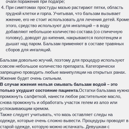
очаги поражения при подагре;
При симптомах простуды мазью растирают пятки, область
грудной клетки и горла. Учитывая, что бальзам вызывает
жжение, его не стоит использовать для лечения детей. Кроме
этого, средство используют для ингаляций – в воду
добавляют небольшое количество состава (со спичечную
головку), доводят до кипения, накрываются полотенцем и
дышат над паром. Бальзам применяют в составе травяных
сборов для ингаляций.
Бальзам довольно жгучий, поэтому для процедур используют
совсем небольшое количество препарата. Категорически
запрещено проводить любые манипуляции на открытых ранах.
Жжение будет очень сильным.
В случае жжения нельзя смывать бальзам водой – это
только ухудшит состояние пациента.
Остатки бальзама нужно
промокнуть салфеткой, нанести любое растительное масло,
снова промокнуть и обработать участок гелем из алоэ или
успокаивающим кремом.
Также следует учитывать, что мазь оставляет следы на
одежде, которые очень сложно вывести. Процедуры проводят в
старой одежде, которую можно испачкать. Девушкам с