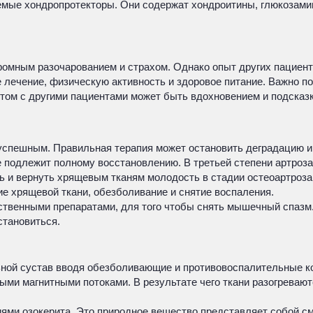
мые хондропротекторы. Они содержат хондроитины, глюкозамин
ромным разочарованием и страхом. Однако опыт других пациенто
 лечение, физическую активность и здоровое питание. Важно по
том с другими пациентами может быть вдохновением и подсказко
 успешным. Правильная терапия может остановить деградацию 
подлежит полному восстановлению. В третьей степени артроза
 и вернуть хрящевым тканям молодость в стадии остеоартроза 
ие хрящевой ткани, обезболивание и снятие воспаления.
венными препаратами, для того чтобы снять мышечный спазм. 
становиться.
ьной сустав вводя обезболивающие и противовоспалительные к
ми магнитными потоками. В результате чего ткани разогреваются
ями озокерита. Это природное вещество представляет собой с