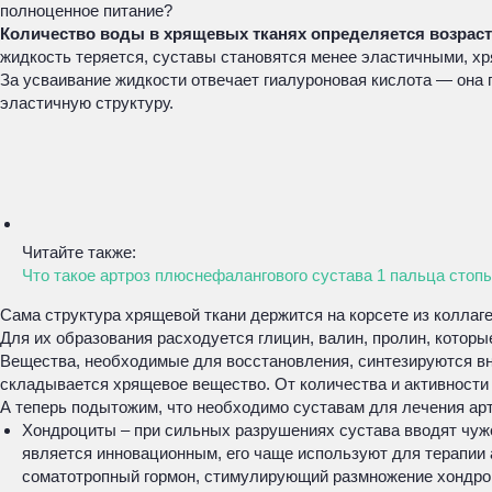
полноценное питание?
Количество воды в хрящевых тканях определяется возраст
жидкость теряется, суставы становятся менее эластичными, хр
За усваивание жидкости отвечает гиалуроновая кислота — она
эластичную структуру.
Читайте также:
Что такое артроз плюснефалангового сустава 1 пальца стопы
Сама структура хрящевой ткани держится на корсете из коллаг
Для их образования расходуется глицин, валин, пролин, котор
Вещества, необходимые для восстановления, синтезируются вну
складывается хрящевое вещество. От количества и активности
А теперь подытожим, что необходимо суставам для лечения арт
Хондроциты – при сильных разрушениях сустава вводят чуже
является инновационным, его чаще используют для терапии 
соматотропный гормон, стимулирующий размножение хондро