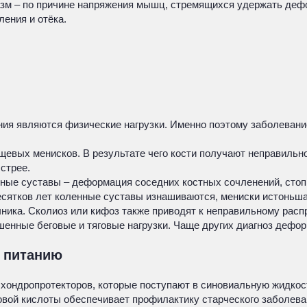
м – по причине напряжения мышц, стремящихся удержать дефо
ения и отёка.
ия являются физические нагрузки. Именно поэтому заболевание
евых менисков. В результате чего кости получают неправильно
стрее.
нные суставы – деформация соседних костных сочленений, стоп
десятков лет коленные суставы изнашиваются, мениски истоньш
ика. Сколиоз или кифоз также приводят к неправильному расп
енные беговые и тяговые нагрузки. Чаще других диагноз дефор
к питанию
 хондропротекторов, которые поступают в синовиальную жидкос
вой кислоты обеспечивает профилактику старческого заболевани