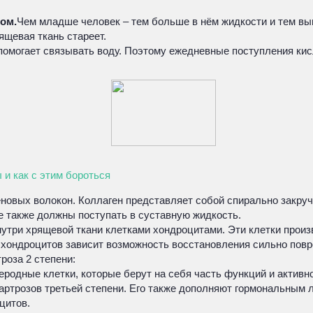
ом.
Чем младше человек – тем больше в нём жидкости и тем выш
ящевая ткань стареет.
 помогает связывать воду. Поэтому ежедневные поступления к
 и как с этим бороться
еновых волокон. Коллаген представляет собой спирально закру
ые также должны поступать в суставную жидкость.
три хрящевой ткани клетками хондроцитами. Эти клетки произв
 хондроцитов зависит возможность восстановления сильно пов
роза 2 степени:
родные клетки, которые берут на себя часть функций и активн
артрозов третьей степени. Его также дополняют гормональным л
цитов.