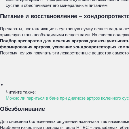
сустав и обеспечивает его минеральным питанием.
Питание и восстановление – хондропротект
Препараты, поставляющие в суставную сумку вещества для леч
хрящевую ткань необходимыми веществами. Их список содержи
Подбор препаратов для лечения артроза должен учитыват
формирования артроза, усвоение хондропротекторых комп
Поэтому нельзя покупать эти лекарственные вещества самостоя
Читайте также:
Можно ли париться в бане при диагнозе артроз коленного су
Обезболивание
Для снижения болезненных ощущений назначают так называемы
Наиболее известные препараты ряда НПВС – диклофенак, ибуп