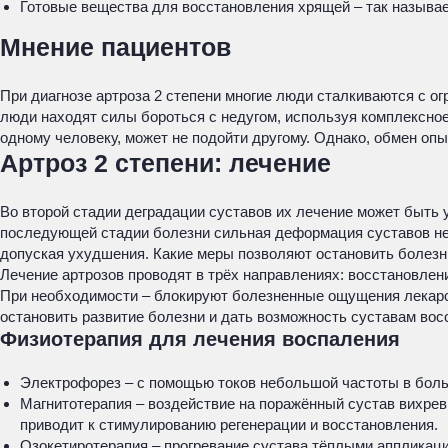
Готовые вещества для восстановления хрящей – так называе
Мнение пациентов
При диагнозе артроза 2 степени многие люди сталкиваются с ог
люди находят силы бороться с недугом, используя комплексное
одному человеку, может не подойти другому. Однако, обмен опы
Артроз 2 степени: лечение
Во второй стадии деградации суставов их лечение может быть
последующей стадии болезни сильная деформация суставов не 
допуская ухудшения. Какие меры позволяют остановить болезнь
Лечение артрозов проводят в трёх направлениях: восстановлен
При необходимости – блокируют болезненные ощущения лекарст
остановить развитие болезни и дать возможность суставам вос
Физиотерапия для лечения воспаления
Электрофорез – с помощью токов небольшой частоты в бол
Магнитотерапия – воздействие на поражённый сустав вихревы
приводит к стимулированию регенерации и восстановления.
Озокетиротерапия – прогревание сустава тёплыми аппликаци