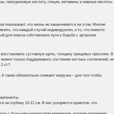
ы, гиалуроновую кислоту, глицин, витамины и жирные кислоты.
в показывает, что жизнь не заканчивается на этом. Многие
мнить, что каждый случай индивидуален, и то, что помогло
й для поиска собственного пути к борьбе с артрозом.
и восстановить суставную щель, толщину хрящевых прослоек. В
 можно только поддерживать состояние костных сочленений, не
2 ст.?
А также обязательно снижают нагрузки – для того чтобы
омпоненты.
 на глубину 10-12 см. В них ускоряется кровоток, что
молу с большим количеством минералов, которая прогревает