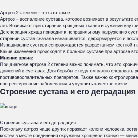
Артроз 2 степени – что это такое
Артроз – воспаление сустава, которое возникает в результате
лет. Возникают при стирании хрящевых тканей и сужении внутр
Дегенерация хряща приводит к неправильному нагружению суста
старении сустав сначала изнашивается, деформируется и после
Изнашивание сустава сопровождается разрастанием костной тк
Какие изменения происходят в больном суставе при артрозе вт
Мнение врача:
При диагнозе артроза 2 степени важно понимать, что это хрон
движений в суставах. Для борьбы с недугом важно следовать 
противовоспалительных препаратов. Также важно контролироват
прогрессирование заболевания и улучшить качество жизни.
Строение сустава и его деградация
Строение сустава и его деградация
Поскольку артроз чаще других поражает колени человека, оста
костей в месте соединения окружены хрящевой тканью — менис