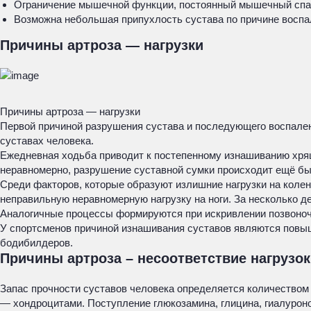
Ограничение мышечной функции, постоянный мышечный спаз
Возможна небольшая припухлость сустава по причине воспал
Причины артроза — нагрузки
Причины артроза — нагрузки
Первой причиной разрушения сустава и последующего воспален
суставах человека.
Ежедневная ходьба приводит к постепенному изнашиванию хрящ
неравномерно, разрушение суставной сумки происходит ещё бы
Среди факторов, которые образуют излишние нагрузки на коле
неправильную неравномерную нагрузку на ноги. За несколько 
Аналогичные процессы формируются при искривлении позвоночн
У спортсменов причиной изнашивания суставов являются повыш
бодибилдеров.
Причины артроза – несоответствие нагрузо
Запас прочности суставов человека определяется количеством
— хондроцитами. Поступление глюкозамина, глицина, гиалуроно