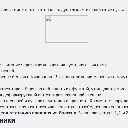
занята жидкостью, которая предупреждает изнашивание сустава 
ют питание через окружающую их суставную жидкость.
 тканей.
оение белков и минералов. В таком положении мениски не могут
тизаторов, берут на себя часть их функций, утолщаются в мес
ся деформирующий остеоартроз начальной степени.
очленений и сужению суставного просвета. Кроме того, наруше
суставы. Начинает развиваться артроз тазобедренного соедине
деляют стадию проявления болезни.
Различают артроз 1, 2 и 
наки