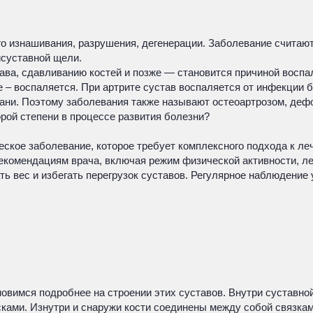
 его изнашивания, разрушения, дегенерации. Заболевание счит
исуставной щели.
ва, сдавливанию костей и позже — становится причиной воспал
 – воспаляется. При артрите сустав воспаляется от инфекции 
ани. Поэтому заболевания также называют остеоартрозом, дефо
орой степени в процессе развития болезни?
ическое заболевание, которое требует комплексного подхода к 
рекомендациям врача, включая режим физической активности, 
ь вес и избегать перегрузок суставов. Регулярное наблюдение
новимся подробнее на строении этих суставов. Внутри суставно
ками. Изнутри и снаружи кости соединены между собой связкам