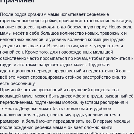
После родов организм мамы испытывает серьёзные
гормональные перестройки, происходит становление лактации,
многие процессы приходят в до-беременную норму. Новая роль
мамы несёт в себе большое количество новых, тревожных и
непонятных нюансов, и уровень волнения кормящей грудью
девушки повышается. В связи с этим, может ухудшаться и
ночной сон. Кроме того, для новорожденных малышей
свойственно часто просыпаться по ночам, чтобы приложиться к
груди, и это также нарушает отдых мамы. Трудности
адаптационного периода, прерывистый и недостаточный сон –
всё это может спровоцировать стойкое расстройство сна, то
есть бессонницу.
Причиной частых просыпаний и нарушений процесса сна
кормящей мамы может быть дискомфорт в груди, вызванный её
переполнением, подтеканием молока, чувством распирания и
тяжести. Девушке может быть сложно найти удобное
положение для отдыха, поскольку грудь увеличивается в
размерах, а бельё может передавливать её. В первые месяцы
после рождения ребёнка мамам бывает сложно найти
комфортную позу для ночного кормления ребёнка, в связи с чем