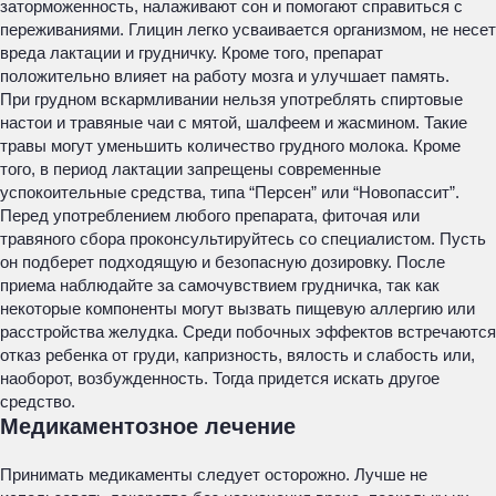
заторможенность, налаживают сон и помогают справиться с
переживаниями. Глицин легко усваивается организмом, не несет
вреда лактации и грудничку. Кроме того, препарат
положительно влияет на работу мозга и улучшает память.
При грудном вскармливании нельзя употреблять спиртовые
настои и травяные чаи с мятой, шалфеем и жасмином. Такие
травы могут уменьшить количество грудного молока. Кроме
того, в период лактации запрещены современные
успокоительные средства, типа “Персен” или “Новопассит”.
Перед употреблением любого препарата, фиточая или
травяного сбора проконсультируйтесь со специалистом. Пусть
он подберет подходящую и безопасную дозировку. После
приема наблюдайте за самочувствием грудничка, так как
некоторые компоненты могут вызвать пищевую аллергию или
расстройства желудка. Среди побочных эффектов встречаются
отказ ребенка от груди, капризность, вялость и слабость или,
наоборот, возбужденность. Тогда придется искать другое
средство.
Медикаментозное лечение
Принимать медикаменты следует осторожно. Лучше не