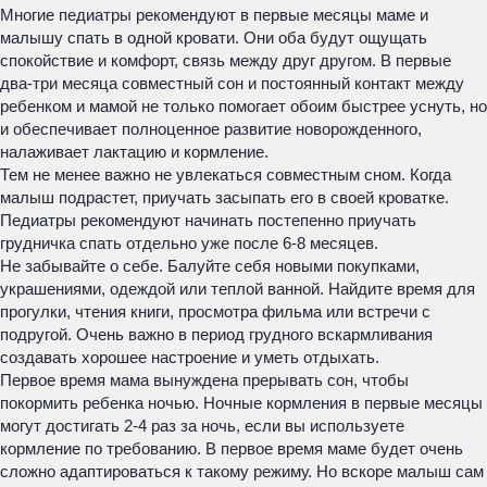
Многие педиатры рекомендуют в первые месяцы маме и
малышу спать в одной кровати. Они оба будут ощущать
спокойствие и комфорт, связь между друг другом. В первые
два-три месяца совместный сон и постоянный контакт между
ребенком и мамой не только помогает обоим быстрее уснуть, но
и обеспечивает полноценное развитие новорожденного,
налаживает лактацию и кормление.
Тем не менее важно не увлекаться совместным сном. Когда
малыш подрастет, приучать засыпать его в своей кроватке.
Педиатры рекомендуют начинать постепенно приучать
грудничка спать отдельно уже после 6-8 месяцев.
Не забывайте о себе. Балуйте себя новыми покупками,
украшениями, одеждой или теплой ванной. Найдите время для
прогулки, чтения книги, просмотра фильма или встречи с
подругой. Очень важно в период грудного вскармливания
создавать хорошее настроение и уметь отдыхать.
Первое время мама вынуждена прерывать сон, чтобы
покормить ребенка ночью. Ночные кормления в первые месяцы
могут достигать 2-4 раз за ночь, если вы используете
кормление по требованию. В первое время маме будет очень
сложно адаптироваться к такому режиму. Но вскоре малыш сам