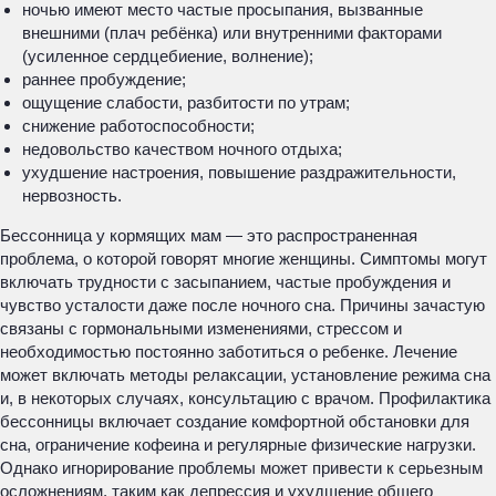
ночью имеют место частые просыпания, вызванные
внешними (плач ребёнка) или внутренними факторами
(усиленное сердцебиение, волнение);
раннее пробуждение;
ощущение слабости, разбитости по утрам;
снижение работоспособности;
недовольство качеством ночного отдыха;
ухудшение настроения, повышение раздражительности,
нервозность.
Бессонница у кормящих мам — это распространенная
проблема, о которой говорят многие женщины. Симптомы могут
включать трудности с засыпанием, частые пробуждения и
чувство усталости даже после ночного сна. Причины зачастую
связаны с гормональными изменениями, стрессом и
необходимостью постоянно заботиться о ребенке. Лечение
может включать методы релаксации, установление режима сна
и, в некоторых случаях, консультацию с врачом. Профилактика
бессонницы включает создание комфортной обстановки для
сна, ограничение кофеина и регулярные физические нагрузки.
Однако игнорирование проблемы может привести к серьезным
осложнениям, таким как депрессия и ухудшение общего