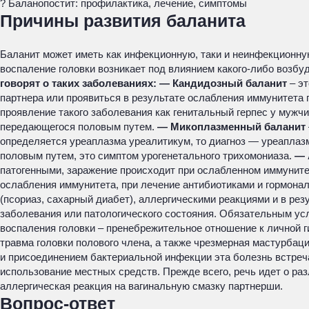
? Баланопостит: профилактика, лечение, симптомы
Причины развития баланита
Баланит может иметь как инфекционную, таки и неинфекционну
воспаление головки возникает под влиянием какого-либо возбу
говорят о таких заболеваниях:
— Кандидозный баланит
– э
партнера или проявиться в результате ослабления иммунитета
проявление такого заболевания как генитальный герпес у мужч
передающегося половым путем.
— Микоплазменный баланит
определяется уреаплазма уреалитикум, то диагноз — уреаплаз
половым путем, это симптом урогенетального трихомониаза.
— 
патогенными, заражение происходит при ослабленном иммуните
ослабления иммунитета, при лечение антибиотиками и гормон
(псориаз, сахарный диабет), аллергическими реакциями и в рез
заболевания или патологического состояния. Обязательным ус
воспаления головки – пренебрежительное отношение к личной г
травма головки полового члена, а также чрезмерная мастурбац
и присоединением бактериальной инфекции эта болезнь встреча
использование местных средств. Прежде всего, речь идет о ра
аллергическая реакция на вагинальную смазку партнерши.
Вопрос-ответ