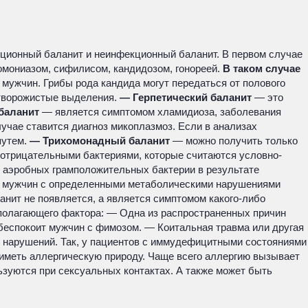
кционный баланит и неинфекционный баланит. В первом случае
омониазом, сифилисом, кандидозом, гонореей.
В таком случае
 мужчин. Грибы рода кандида могут передаться от полового
 творожистые выделения.
— Герпетический баланит
— это
баланит
— является симптомом хламидиоза, заболевания
учае ставится диагноз микоплазмоз. Если в анализах
путем.
— Трихомонадный баланит
— можно получить только
трицательными бактериями, которые считаются условно-
 аэробных грамположительных бактерии в результате
 у мужчин с определенными метаболическими нарушениями
ланит не появляется, а является симптомом какого-либо
сполагающего фактора: — Одна из распространенных причин
 беспокоит мужчин с фимозом. — Коитальная травма или другая
х нарушений. Так, у пациентов с иммудефицитными состояниями
 иметь аллергическую природу. Чаще всего аллергию вызывает
ьзуются при сексуальных контактах. А также может быть