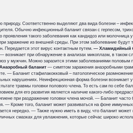
ю природу. Соответственно выделяют два вида болезни – инфе
дителя. Обычно инфекционный баланит связан с герпесом, трих
то проявления такого заболевания как кандидоз или молочница у
 при заражение из внешней среды. При этом заболевание будут
ин. Передается этот вирус контактным путем.
— Хламидийный 
— возникает при обнаружение в анализах микоплазм, в таком сл
моз у мужчин. Можно заразится этими заболеваниями половым 
Анаэробный баланит
— симптом заражения анаэробными грамо
те. — Баланит стафилакокковый – патологическое размножение
альных нарушениях. Неинфекционная форма болезни возникает
ультате травмы головки полового члена. То есть сам по себе ба
ловием для его развития является наличие какого-либо предра
игиене при раздражение головки члена мочой. — Баланит часто
ия. — Кроме того, баланит может развиваться на фоне иммунны
ется нередко. — Также нужно иметь в виду, что баланит может
зличных смазках для увлажнения, которые сейчас широко испол