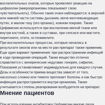
воспалительных очагов, которые проявляют реакцию на
цефазолин (микроорганизмы показывают свою
чувствительноть). Обычно такие очаги наблюдаются: в верхней
или нижней части системы дыхания, моче-желчевыводящих
путях, в малом тазу (его органах), кожном покрове. Также
Цефамезин используется при воспалении мягкой ткани или
внутри костной, а также в суставах, при сепсисе или мастите,
перитоните, отите, остеомиелите.
При воспалительных процессах, которые начались в
результате ожогов или на месте ран препарат также применим.
Еще один вариант применения: при распространении инфекций
в ходе проведения операций. Также вещество отлично
справляется с венерические недугами: гонорея, сифилис.
Показания устанавливают индивидуально для каждого случая.
Дозы и особенности приема вещества зависят от того,
насколько сложно или тяжело протекает болезнь и как быстро
инфекция распространяется внутри организма. Также
учитывается степень реагирования возбудителя на препарат.
Мнение пациентов
При использовании антибиотика Цефамезин многие люди