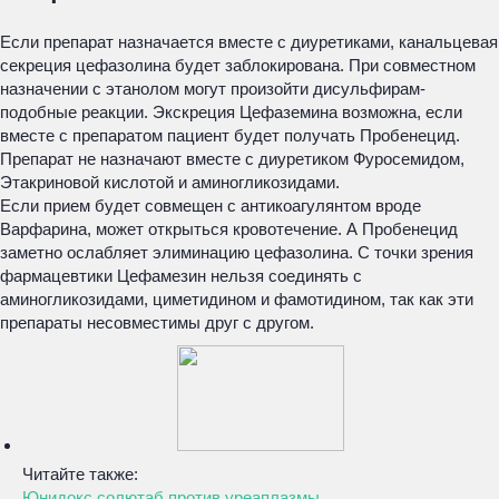
Если препарат назначается вместе с диуретиками, канальцевая
секреция цефазолина будет заблокирована. При совместном
назначении с этанолом могут произойти дисульфирам-
подобные реакции. Экскреция Цефаземина возможна, если
вместе с препаратом пациент будет получать Пробенецид.
Препарат не назначают вместе с диуретиком Фуросемидом,
Этакриновой кислотой и аминогликозидами.
Если прием будет совмещен с антикоагулянтом вроде
Варфарина, может открыться кровотечение. А Пробенецид
заметно ослабляет элиминацию цефазолина. С точки зрения
фармацевтики Цефамезин нельзя соединять с
аминогликозидами, циметидином и фамотидином, так как эти
препараты несовместимы друг с другом.
Читайте также:
Юнидокс солютаб против уреаплазмы