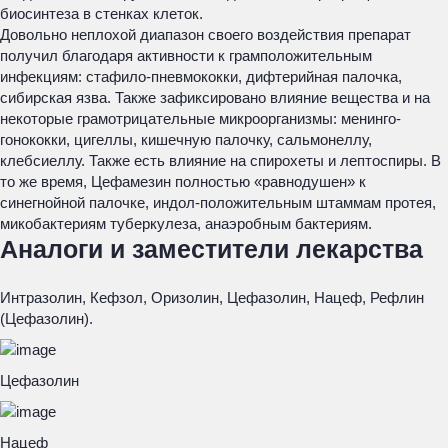
биосинтеза в стенках клеток.
Довольно неплохой диапазон своего воздействия препарат
получил благодаря активности к грамположительным
инфекциям: стафило-пневмококки, дифтерийная палочка,
сибирская язва. Также зафиксировано влияние вещества и на
некоторые грамотрицательные микроорганизмы: менинго-
гонококки, цигеллы, кишечную палочку, сальмонеллу,
клебсиеллу. Также есть влияние на спирохеты и лептоспиры. В
то же время, Цефамезин полностью «равнодушен» к
синегнойной палочке, индол-положительным штаммам протея,
микобактериям туберкулеза, анаэробным бактериям.
Аналоги и заместители лекарства
Интразолин, Кефзол, Оризолин, Цефазолин, Нацеф, Рефлин
(Цефазолин).
Цефазолин
Нацеф