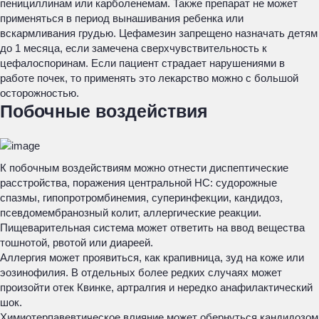
пенициллинам или карболенемам. Также препарат не может
применяться в период вынашивания ребенка или
вскармливания грудью. Цефамезин запрещено назначать детям
до 1 месяца, если замечена сверхчувствительность к
цефалоспоринам. Если пациент страдает нарушениями в
работе почек, то применять это лекарство можно с большой
осторожностью.
Побочные воздействия
К побочным воздействиям можно отнести диспептические
расстройства, поражения центральной НС: судорожные
спазмы, гипопротромбинемия, суперинфекции, кандидоз,
псевдомембранозный колит, аллергические реакции.
Пищеварительная система может ответить на ввод вещества
тошнотой, рвотой или диареей.
Аллергия может проявиться, как крапивница, зуд на коже или
эозинофилия. В отдельных более редких случаях может
произойти отек Квинке, артралгия и нередко анафилактический
шок.
Химиотерпавевтическое влияние может обернуться кандидозом