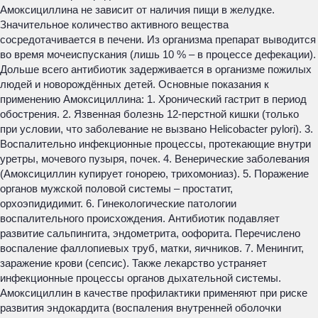
Амоксициллина не зависит от наличия пищи в желудке.
Значительное количество активного вещества
сосредотачивается в печени. Из организма препарат выводится
во время мочеиспускания (лишь 10 % – в процессе дефекации).
Дольше всего антибиотик задерживается в организме пожилых
людей и новорождённых детей. Основные показания к
применению Амоксициллина: 1. Хронический гастрит в период
обострения. 2. Язвенная болезнь 12-перстной кишки (только
при условии, что заболевание не вызвано Helicobacter pylori). 3.
Воспалительно инфекционные процессы, протекающие внутри
уретры, мочевого пузыря, почек. 4. Венерические заболевания
(Амоксициллин купирует гонорею, трихомониаз). 5. Поражение
органов мужской половой системы – простатит,
орхоэпидидимит. 6. Гинекологические патологии
воспалительного происхождения. Антибиотик подавляет
развитие сальпингита, эндометрита, оофорита. Перечислено
воспаление фаллопиевых труб, матки, яичников. 7. Менингит,
заражение крови (сепсис). Также лекарство устраняет
инфекционные процессы органов дыхательной системы.
Амоксициллин в качестве профилактики применяют при риске
развития эндокардита (воспаления внутренней оболочки