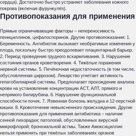
сердца). Достаточно быстро устраняет заболевания кожного
покрова (включая фурункулёз).
Противопоказания для применения
Прямые ограничивающие факторы – непереносимость
пенициллинов, цефалоспоринов. Другие противопоказания: 1.
Беременность. Антибиотик вызывает необратимые изменения у
плода, поскольку быстро преодолевает плацентарный барьер.
2. Период проведения грудного вскармливания. 3. Нарушение
состояния органов кроветворения. 4. Тяжёлые поражения
нервной системы. 5. Печёночная недостаточность (в том числе,
обусловленная циррозом). Лекарство угнетает активность
гепатобилиарной системы. Предполагает прохождение анализа
крови на установление концентрации АСТ, АЛТ, прямого и
непрямого билирубина. 6. Нарушение функциональной
способности почек. 7. Язвенная болезнь желудка и 12-перстной
кишки. 8. Кровотечение невыясненного происхождения. Другие
противопоказания для применения антибиотика – наличие
сенной лихорадки; патологий, обусловленных вирусной
микрофлорой; бронхиальной астмы. Также Амоксициллин
нельзя применять при тяжёлых заболеваниях органов