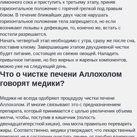
лимонного сока и приступить к третьему этапу, приняв
горизонтальное положение с горячей грелкой под правым
боком. В течение ближайших двух часов нарушать
горизонтальное положение тела запрещается, но если
возникают позывы к дефекации, то, конечно же, встать с
постели разрешается.
Начать четвертый этап необходимо с утра, сразу же после сна,
поставив клизму. Завершающим этапом двухдневной чистки
будет питание, состоящее из свежих овощей. Наладить
привычное питание, но без жирных и жареных компонентов,
можно уже на следующий день.
Что о чистке печени Аллохолом
говорят медики?
Медики не всегда одобряют процедуру чистки печени
Аллохолом. И многие связывают это с предназначением
препарата, который принимается с целью увеличения объема
желчи, чтобы, поступив в кишечник (полость
двенадцатиперстной кишки), она могла правильно переварить
жиры. Соответственно, медики утверждают, что лекарственный
препарат не в состоянии очистить печень от пагубно влияющих