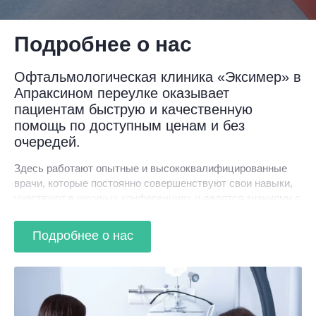
Подробнее о нас
Офтальмологическая клиника «Эксимер» в
Апраксином переулке оказывает
пациентам быструю и качественную
помощь по доступным ценам и без
очередей.
Здесь работают опытные и высококвалифицированные
врачи, которые постоянно совершенствуют свои навыки,
участвуют в научных конференциях и делятся знаниями с
коллегами.
Подробнее о нас
В клинике принимает офтальмолог. Он проведет
необходимый осмотр, назначит диагностику, которая
поможет выявить все патологии на ранней стадии, и после
подберет эффективное лечение.
Специалисты клиники занимаются коррекцией