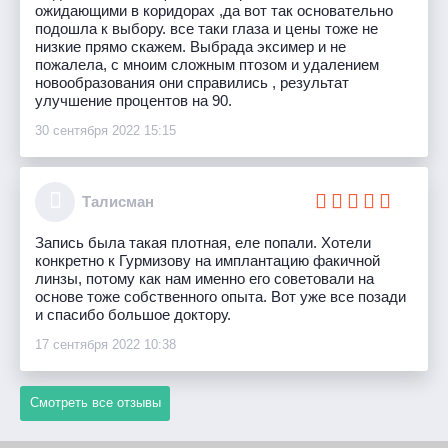
ожидающими в коридорах ,да вот так основательно
подошла к выбору. все таки глаза и цены тоже не
низкие прямо скажем. Выбрада эксимер и не
пожалела, с мноим сложным птозом и удалением
новообразования они справились , результат
улучшение процентов на 90.
30 сентября 2022 15:15
Талисман
Запись была такая плотная, еле попали. Хотели
конкретно к Гурмизову на имплантацию факичной
линзы, потому как нам именно его советовали на
основе тоже собственного опыта. Вот уже все позади
и спасибо большое доктору.
17 сентября 2022 10:38
Смотреть все отзывы