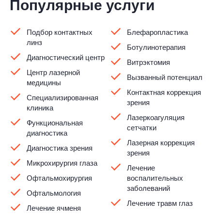
Популярные услуги
Подбор контактных
Блефаропластика
линз
Ботулинотерапия
Диагностический центр
Витрэктомия
Центр лазерной
Вызванный потенциал
медицины
Контактная коррекция
Специализированная
зрения
клиника
Лазеркоагуляция
Функциональная
сетчатки
диагностика
Лазерная коррекция
Диагностика зрения
зрения
Микрохирургия глаза
Лечение
Офтальмохирургия
воспалительных
заболеваний
Офтальмология
Лечение травм глаз
Лечение ячменя